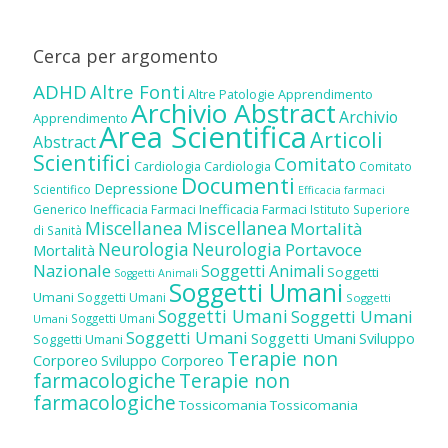
Cerca per argomento
ADHD
Altre Fonti
Altre Patologie
Apprendimento
Archivio Abstract
Archivio
Apprendimento
Area Scientifica
Articoli
Abstract
Scientifici
Comitato
Cardiologia
Cardiologia
Comitato
Documenti
Depressione
Scientifico
Efficacia farmaci
Inefficacia Farmaci
Generico
Inefficacia Farmaci
Istituto Superiore
Miscellanea
Miscellanea
Mortalità
di Sanità
Neurologia
Neurologia
Portavoce
Mortalità
Nazionale
Soggetti Animali
Soggetti
Soggetti Animali
Soggetti Umani
Umani
Soggetti Umani
Soggetti
Soggetti Umani
Soggetti Umani
Soggetti Umani
Umani
Soggetti Umani
Soggetti Umani
Sviluppo
Soggetti Umani
Terapie non
Corporeo
Sviluppo Corporeo
farmacologiche
Terapie non
farmacologiche
Tossicomania
Tossicomania