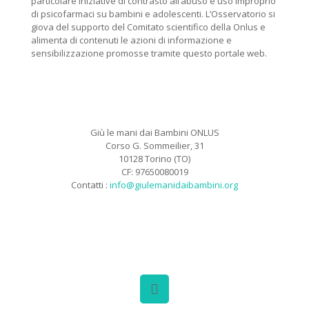
particolare iniziative di contrasto all’abuso e uso improprio
di psicofarmaci su bambini e adolescenti. L’Osservatorio si
giova del supporto del Comitato scientifico della Onlus e
alimenta di contenuti le azioni di informazione e
sensibilizzazione promosse tramite questo portale web.
Giù le mani dai Bambini ONLUS
Corso G. Sommeilier, 31
10128 Torino (TO)
CF: 97650080019
Contatti :
info@giulemanidaibambini.org
Facebook
Vimeo