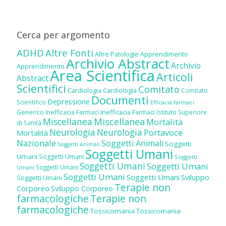
Cerca per argomento
ADHD
Altre Fonti
Altre Patologie
Apprendimento
Archivio Abstract
Archivio
Apprendimento
Area Scientifica
Articoli
Abstract
Scientifici
Comitato
Cardiologia
Cardiologia
Comitato
Documenti
Depressione
Scientifico
Efficacia farmaci
Inefficacia Farmaci
Generico
Inefficacia Farmaci
Istituto Superiore
Miscellanea
Miscellanea
Mortalità
di Sanità
Neurologia
Neurologia
Portavoce
Mortalità
Nazionale
Soggetti Animali
Soggetti
Soggetti Animali
Soggetti Umani
Umani
Soggetti Umani
Soggetti
Soggetti Umani
Soggetti Umani
Soggetti Umani
Umani
Soggetti Umani
Soggetti Umani
Sviluppo
Soggetti Umani
Terapie non
Corporeo
Sviluppo Corporeo
farmacologiche
Terapie non
farmacologiche
Tossicomania
Tossicomania