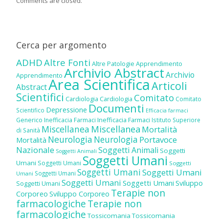
Comments are closed.
Cerca per argomento
ADHD
Altre Fonti
Altre Patologie
Apprendimento
Archivio Abstract
Archivio
Apprendimento
Area Scientifica
Articoli
Abstract
Scientifici
Comitato
Cardiologia
Cardiologia
Comitato
Documenti
Depressione
Scientifico
Efficacia farmaci
Inefficacia Farmaci
Generico
Inefficacia Farmaci
Istituto Superiore
Miscellanea
Miscellanea
Mortalità
di Sanità
Neurologia
Neurologia
Portavoce
Mortalità
Nazionale
Soggetti Animali
Soggetti
Soggetti Animali
Soggetti Umani
Umani
Soggetti Umani
Soggetti
Soggetti Umani
Soggetti Umani
Soggetti Umani
Umani
Soggetti Umani
Soggetti Umani
Sviluppo
Soggetti Umani
Terapie non
Corporeo
Sviluppo Corporeo
farmacologiche
Terapie non
farmacologiche
Tossicomania
Tossicomania