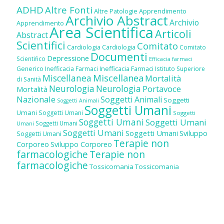
ADHD
Altre Fonti
Altre Patologie
Apprendimento
Archivio Abstract
Archivio
Apprendimento
Area Scientifica
Articoli
Abstract
Scientifici
Comitato
Cardiologia
Cardiologia
Comitato
Documenti
Depressione
Scientifico
Efficacia farmaci
Inefficacia Farmaci
Generico
Inefficacia Farmaci
Istituto Superiore
Miscellanea
Miscellanea
Mortalità
di Sanità
Neurologia
Neurologia
Portavoce
Mortalità
Nazionale
Soggetti Animali
Soggetti
Soggetti Animali
Soggetti Umani
Umani
Soggetti Umani
Soggetti
Soggetti Umani
Soggetti Umani
Soggetti Umani
Umani
Soggetti Umani
Soggetti Umani
Sviluppo
Soggetti Umani
Terapie non
Corporeo
Sviluppo Corporeo
farmacologiche
Terapie non
farmacologiche
Tossicomania
Tossicomania