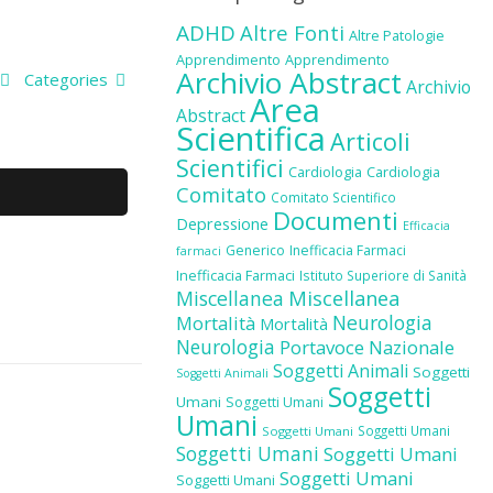
ADHD
Altre Fonti
Altre Patologie
Apprendimento
Apprendimento
Archivio Abstract
Categories
Archivio
Area
Abstract
Scientifica
Articoli
Scientifici
Cardiologia
Cardiologia
Comitato
Comitato Scientifico
Documenti
Depressione
Efficacia
Generico
Inefficacia Farmaci
farmaci
Inefficacia Farmaci
Istituto Superiore di Sanità
Miscellanea
Miscellanea
Neurologia
Mortalità
Mortalità
Neurologia
Portavoce Nazionale
Soggetti Animali
Soggetti
Soggetti Animali
Soggetti
Umani
Soggetti Umani
Umani
Soggetti Umani
Soggetti Umani
Soggetti Umani
Soggetti Umani
Soggetti Umani
Soggetti Umani