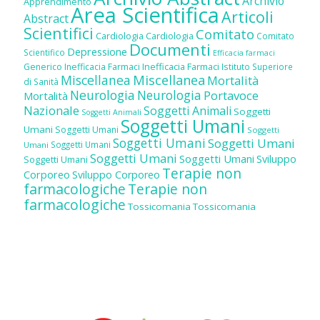
Archivio
Apprendimento
Area Scientifica
Articoli
Abstract
Scientifici
Comitato
Cardiologia
Cardiologia
Comitato
Documenti
Depressione
Scientifico
Efficacia farmaci
Inefficacia Farmaci
Generico
Inefficacia Farmaci
Istituto Superiore
Miscellanea
Miscellanea
Mortalità
di Sanità
Neurologia
Neurologia
Portavoce
Mortalità
Nazionale
Soggetti Animali
Soggetti
Soggetti Animali
Soggetti Umani
Umani
Soggetti Umani
Soggetti
Soggetti Umani
Soggetti Umani
Soggetti Umani
Umani
Soggetti Umani
Soggetti Umani
Sviluppo
Soggetti Umani
Terapie non
Corporeo
Sviluppo Corporeo
farmacologiche
Terapie non
farmacologiche
Tossicomania
Tossicomania