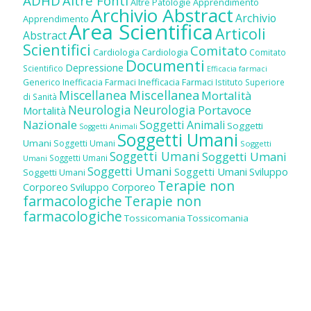
ADHD
Altre Fonti
Altre Patologie
Apprendimento
Archivio Abstract
Archivio
Apprendimento
Area Scientifica
Articoli
Abstract
Scientifici
Comitato
Cardiologia
Cardiologia
Comitato
Documenti
Depressione
Scientifico
Efficacia farmaci
Inefficacia Farmaci
Generico
Inefficacia Farmaci
Istituto Superiore
Miscellanea
Miscellanea
Mortalità
di Sanità
Neurologia
Neurologia
Portavoce
Mortalità
Nazionale
Soggetti Animali
Soggetti
Soggetti Animali
Soggetti Umani
Umani
Soggetti Umani
Soggetti
Soggetti Umani
Soggetti Umani
Soggetti Umani
Umani
Soggetti Umani
Soggetti Umani
Sviluppo
Soggetti Umani
Terapie non
Corporeo
Sviluppo Corporeo
farmacologiche
Terapie non
farmacologiche
Tossicomania
Tossicomania