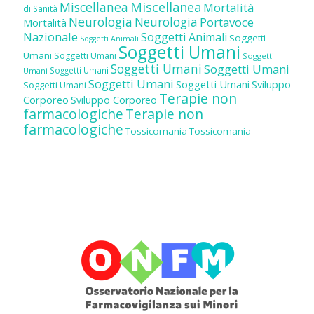
Miscellanea
Miscellanea
Mortalità
di Sanità
Neurologia
Neurologia
Portavoce
Mortalità
Nazionale
Soggetti Animali
Soggetti
Soggetti Animali
Soggetti Umani
Umani
Soggetti Umani
Soggetti
Soggetti Umani
Soggetti Umani
Soggetti Umani
Umani
Soggetti Umani
Soggetti Umani
Sviluppo
Soggetti Umani
Terapie non
Corporeo
Sviluppo Corporeo
farmacologiche
Terapie non
farmacologiche
Tossicomania
Tossicomania