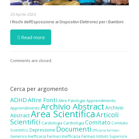
29 Aprile 2024
I Rischi dell’Esposizione ai Dispositivi Elettronici per i Bambini
Read more
Comments are closed.
Cerca per argomento
ADHD
Altre Fonti
Altre Patologie
Apprendimento
Archivio Abstract
Archivio
Apprendimento
Area Scientifica
Articoli
Abstract
Scientifici
Comitato
Cardiologia
Cardiologia
Comitato
Documenti
Depressione
Scientifico
Efficacia farmaci
Inefficacia Farmaci
Generico
Inefficacia Farmaci
Istituto Superiore