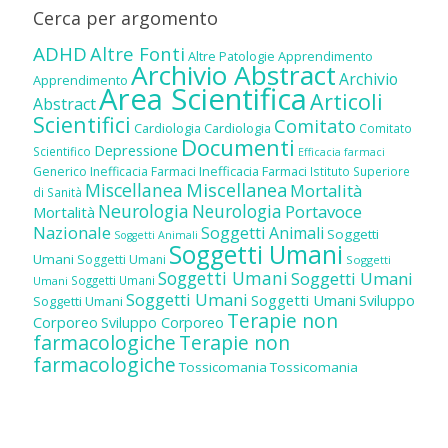
Cerca per argomento
ADHD
Altre Fonti
Altre Patologie
Apprendimento
Archivio Abstract
Archivio
Apprendimento
Area Scientifica
Articoli
Abstract
Scientifici
Comitato
Cardiologia
Cardiologia
Comitato
Documenti
Depressione
Scientifico
Efficacia farmaci
Inefficacia Farmaci
Generico
Inefficacia Farmaci
Istituto Superiore
Miscellanea
Miscellanea
Mortalità
di Sanità
Neurologia
Neurologia
Portavoce
Mortalità
Nazionale
Soggetti Animali
Soggetti
Soggetti Animali
Soggetti Umani
Umani
Soggetti Umani
Soggetti
Soggetti Umani
Soggetti Umani
Soggetti Umani
Umani
Soggetti Umani
Soggetti Umani
Sviluppo
Soggetti Umani
Terapie non
Corporeo
Sviluppo Corporeo
farmacologiche
Terapie non
farmacologiche
Tossicomania
Tossicomania