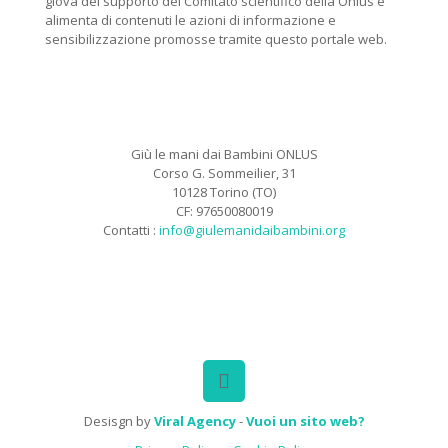
giova del supporto del Comitato scientifico della Onlus e
alimenta di contenuti le azioni di informazione e
sensibilizzazione promosse tramite questo portale web.
Giù le mani dai Bambini ONLUS
Corso G. Sommeilier, 31
10128 Torino (TO)
CF: 97650080019
Contatti :
info@giulemanidaibambini.org
Facebook
Vimeo
Desisgn by
Viral Agency
-
Vuoi un sito web?