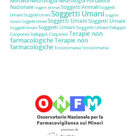
Neurologia
Neurologia
Portavoce
Mortalità
Nazionale
Soggetti Animali
Soggetti
Soggetti Animali
Soggetti Umani
Umani
Soggetti Umani
Soggetti
Soggetti Umani
Soggetti Umani
Soggetti Umani
Umani
Soggetti Umani
Soggetti Umani
Sviluppo
Soggetti Umani
Terapie non
Corporeo
Sviluppo Corporeo
farmacologiche
Terapie non
farmacologiche
Tossicomania
Tossicomania