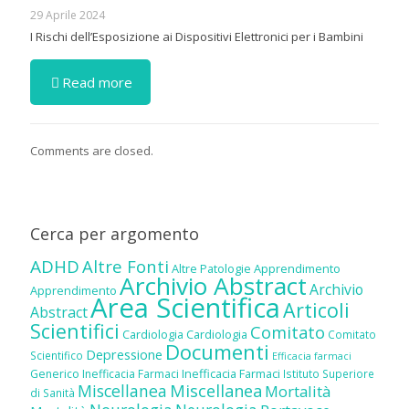
29 Aprile 2024
I Rischi dell’Esposizione ai Dispositivi Elettronici per i Bambini
Read more
Comments are closed.
Cerca per argomento
ADHD
Altre Fonti
Altre Patologie
Apprendimento
Archivio Abstract
Archivio
Apprendimento
Area Scientifica
Articoli
Abstract
Scientifici
Comitato
Cardiologia
Cardiologia
Comitato
Documenti
Depressione
Scientifico
Efficacia farmaci
Inefficacia Farmaci
Generico
Inefficacia Farmaci
Istituto Superiore
Miscellanea
Miscellanea
Mortalità
di Sanità