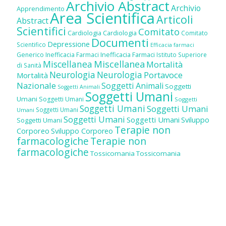
Archivio Abstract
Archivio
Apprendimento
Area Scientifica
Articoli
Abstract
Scientifici
Comitato
Cardiologia
Cardiologia
Comitato
Documenti
Depressione
Scientifico
Efficacia farmaci
Inefficacia Farmaci
Generico
Inefficacia Farmaci
Istituto Superiore
Miscellanea
Miscellanea
Mortalità
di Sanità
Neurologia
Neurologia
Portavoce
Mortalità
Nazionale
Soggetti Animali
Soggetti
Soggetti Animali
Soggetti Umani
Umani
Soggetti Umani
Soggetti
Soggetti Umani
Soggetti Umani
Soggetti Umani
Umani
Soggetti Umani
Soggetti Umani
Sviluppo
Soggetti Umani
Terapie non
Corporeo
Sviluppo Corporeo
farmacologiche
Terapie non
farmacologiche
Tossicomania
Tossicomania