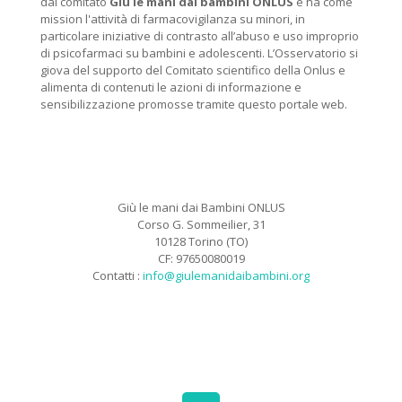
dal comitato
Giù le mani dai bambini ONLUS
e ha come
mission l'attività di farmacovigilanza su minori, in
particolare iniziative di contrasto all’abuso e uso improprio
di psicofarmaci su bambini e adolescenti. L’Osservatorio si
giova del supporto del Comitato scientifico della Onlus e
alimenta di contenuti le azioni di informazione e
sensibilizzazione promosse tramite questo portale web.
Giù le mani dai Bambini ONLUS
Corso G. Sommeilier, 31
10128 Torino (TO)
CF: 97650080019
Contatti :
info@giulemanidaibambini.org
Facebook
Vimeo