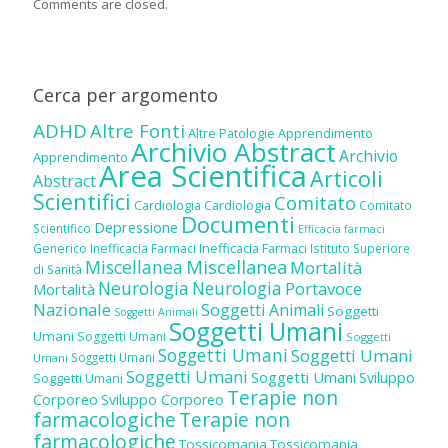
Comments are closed.
Cerca per argomento
ADHD
Altre Fonti
Altre Patologie
Apprendimento
Archivio Abstract
Archivio
Apprendimento
Area Scientifica
Articoli
Abstract
Scientifici
Comitato
Cardiologia
Cardiologia
Comitato
Documenti
Depressione
Scientifico
Efficacia farmaci
Inefficacia Farmaci
Generico
Inefficacia Farmaci
Istituto Superiore
Miscellanea
Miscellanea
Mortalità
di Sanità
Neurologia
Neurologia
Portavoce
Mortalità
Nazionale
Soggetti Animali
Soggetti
Soggetti Animali
Soggetti Umani
Umani
Soggetti Umani
Soggetti
Soggetti Umani
Soggetti Umani
Soggetti Umani
Umani
Soggetti Umani
Soggetti Umani
Sviluppo
Soggetti Umani
Terapie non
Corporeo
Sviluppo Corporeo
farmacologiche
Terapie non
farmacologiche
Tossicomania
Tossicomania