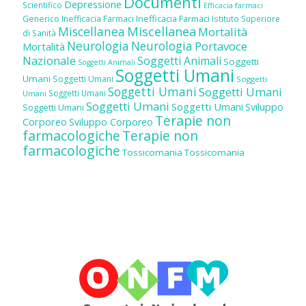
Documenti
Depressione
Scientifico
Efficacia farmaci
Inefficacia Farmaci
Generico
Inefficacia Farmaci
Istituto Superiore
Miscellanea
Miscellanea
Mortalità
di Sanità
Neurologia
Neurologia
Portavoce
Mortalità
Nazionale
Soggetti Animali
Soggetti
Soggetti Animali
Soggetti Umani
Umani
Soggetti Umani
Soggetti
Soggetti Umani
Soggetti Umani
Soggetti Umani
Umani
Soggetti Umani
Soggetti Umani
Sviluppo
Soggetti Umani
Terapie non
Corporeo
Sviluppo Corporeo
farmacologiche
Terapie non
farmacologiche
Tossicomania
Tossicomania