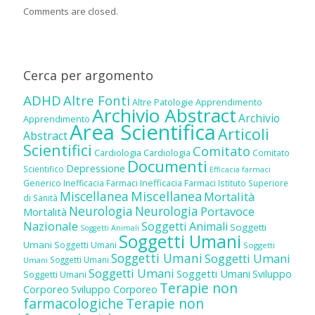
Comments are closed.
Cerca per argomento
ADHD
Altre Fonti
Altre Patologie
Apprendimento
Archivio Abstract
Archivio
Apprendimento
Area Scientifica
Articoli
Abstract
Scientifici
Comitato
Cardiologia
Cardiologia
Comitato
Documenti
Depressione
Scientifico
Efficacia farmaci
Inefficacia Farmaci
Generico
Inefficacia Farmaci
Istituto Superiore
Miscellanea
Miscellanea
Mortalità
di Sanità
Neurologia
Neurologia
Portavoce
Mortalità
Nazionale
Soggetti Animali
Soggetti
Soggetti Animali
Soggetti Umani
Umani
Soggetti Umani
Soggetti
Soggetti Umani
Soggetti Umani
Soggetti Umani
Umani
Soggetti Umani
Soggetti Umani
Sviluppo
Soggetti Umani
Terapie non
Corporeo
Sviluppo Corporeo
farmacologiche
Terapie non