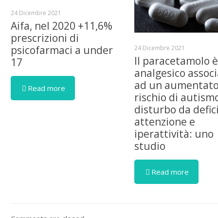
24 Dicembre 2021
Aifa, nel 2020 +11,6%
prescrizioni di
psicofarmaci a under
24 Dicembre 2021
Il paracetamolo 
17
analgesico assoc
ad un aumentat
Read more
rischio di autism
disturbo da defici
attenzione e
iperattività: uno
studio
Read more