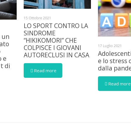
15 Ottobre 2021
LO SPORT CONTRO LA
SINDROME
è un
“HIKIKOMORI” CHE
iato
17 Luglio 2021
COLPISCE I GIOVANI
o
Adolescent
AUTORECLUSI IN CASA
o e
e lo stress
t di
dalla pand
Read more
Read more