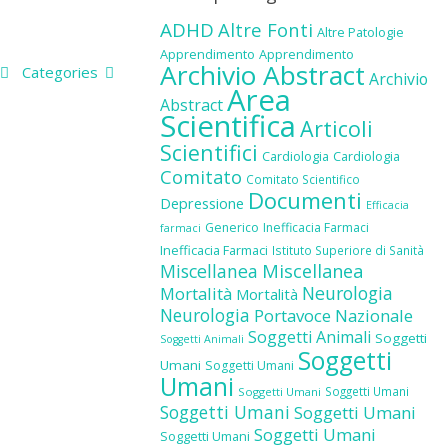
ADHD
Altre Fonti
Altre Patologie
Apprendimento
Apprendimento
Archivio Abstract
Categories
Archivio
Area
Abstract
Scientifica
Articoli
Scientifici
Cardiologia
Cardiologia
Comitato
Comitato Scientifico
Documenti
Depressione
Efficacia
Generico
Inefficacia Farmaci
farmaci
Inefficacia Farmaci
Istituto Superiore di Sanità
Miscellanea
Miscellanea
Neurologia
Mortalità
Mortalità
Neurologia
Portavoce Nazionale
Soggetti Animali
Soggetti
Soggetti Animali
Soggetti
Umani
Soggetti Umani
Umani
Soggetti Umani
Soggetti Umani
Soggetti Umani
Soggetti Umani
Soggetti Umani
Soggetti Umani