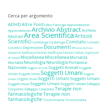
Cerca per argomento
ADHD
Altre Fonti
Altre Patologie
Apprendimento
Archivio Abstract
Archivio
Apprendimento
Area Scientifica
Articoli
Abstract
Scientifici
Comitato
Cardiologia
Cardiologia
Comitato
Documenti
Depressione
Scientifico
Efficacia farmaci
Inefficacia Farmaci
Generico
Inefficacia Farmaci
Istituto Superiore
Miscellanea
Miscellanea
Mortalità
di Sanità
Neurologia
Neurologia
Portavoce
Mortalità
Nazionale
Soggetti Animali
Soggetti
Soggetti Animali
Soggetti Umani
Umani
Soggetti Umani
Soggetti
Soggetti Umani
Soggetti Umani
Soggetti Umani
Umani
Soggetti Umani
Soggetti Umani
Sviluppo
Soggetti Umani
Terapie non
Corporeo
Sviluppo Corporeo
farmacologiche
Terapie non
farmacologiche
Tossicomania
Tossicomania