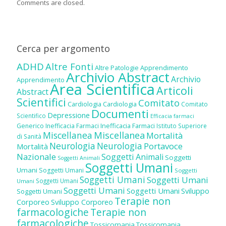
Comments are closed.
Cerca per argomento
ADHD
Altre Fonti
Altre Patologie
Apprendimento
Archivio Abstract
Archivio
Apprendimento
Area Scientifica
Articoli
Abstract
Scientifici
Comitato
Cardiologia
Cardiologia
Comitato
Documenti
Depressione
Scientifico
Efficacia farmaci
Inefficacia Farmaci
Generico
Inefficacia Farmaci
Istituto Superiore
Miscellanea
Miscellanea
Mortalità
di Sanità
Neurologia
Neurologia
Portavoce
Mortalità
Nazionale
Soggetti Animali
Soggetti
Soggetti Animali
Soggetti Umani
Umani
Soggetti Umani
Soggetti
Soggetti Umani
Soggetti Umani
Soggetti Umani
Umani
Soggetti Umani
Soggetti Umani
Sviluppo
Soggetti Umani
Terapie non
Corporeo
Sviluppo Corporeo
farmacologiche
Terapie non
farmacologiche
Tossicomania
Tossicomania