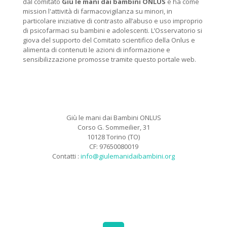
dal comitato
Giù le mani dai bambini ONLUS
e ha come
mission l'attività di farmacovigilanza su minori, in
particolare iniziative di contrasto all’abuso e uso improprio
di psicofarmaci su bambini e adolescenti. L’Osservatorio si
giova del supporto del Comitato scientifico della Onlus e
alimenta di contenuti le azioni di informazione e
sensibilizzazione promosse tramite questo portale web.
Giù le mani dai Bambini ONLUS
Corso G. Sommeilier, 31
10128 Torino (TO)
CF: 97650080019
Contatti :
info@giulemanidaibambini.org
Facebook
Vimeo