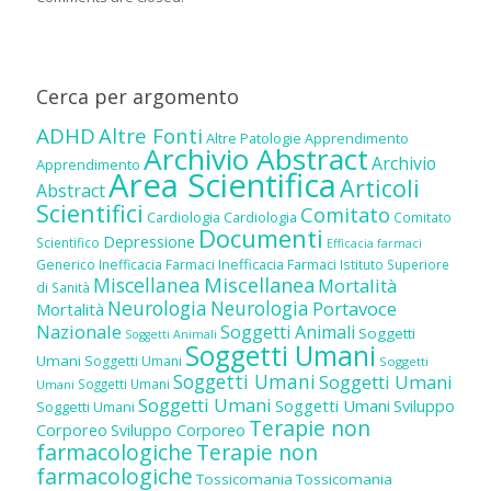
Cerca per argomento
ADHD
Altre Fonti
Altre Patologie
Apprendimento
Archivio Abstract
Archivio
Apprendimento
Area Scientifica
Articoli
Abstract
Scientifici
Comitato
Cardiologia
Cardiologia
Comitato
Documenti
Depressione
Scientifico
Efficacia farmaci
Inefficacia Farmaci
Generico
Inefficacia Farmaci
Istituto Superiore
Miscellanea
Miscellanea
Mortalità
di Sanità
Neurologia
Neurologia
Portavoce
Mortalità
Nazionale
Soggetti Animali
Soggetti
Soggetti Animali
Soggetti Umani
Umani
Soggetti Umani
Soggetti
Soggetti Umani
Soggetti Umani
Soggetti Umani
Umani
Soggetti Umani
Soggetti Umani
Sviluppo
Soggetti Umani
Terapie non
Corporeo
Sviluppo Corporeo
farmacologiche
Terapie non
farmacologiche
Tossicomania
Tossicomania