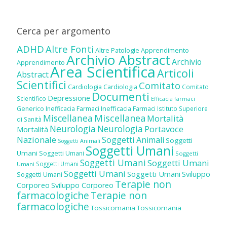
Cerca per argomento
ADHD
Altre Fonti
Altre Patologie
Apprendimento
Archivio Abstract
Archivio
Apprendimento
Area Scientifica
Articoli
Abstract
Scientifici
Comitato
Cardiologia
Cardiologia
Comitato
Documenti
Depressione
Scientifico
Efficacia farmaci
Inefficacia Farmaci
Generico
Inefficacia Farmaci
Istituto Superiore
Miscellanea
Miscellanea
Mortalità
di Sanità
Neurologia
Neurologia
Portavoce
Mortalità
Nazionale
Soggetti Animali
Soggetti
Soggetti Animali
Soggetti Umani
Umani
Soggetti Umani
Soggetti
Soggetti Umani
Soggetti Umani
Soggetti Umani
Umani
Soggetti Umani
Soggetti Umani
Sviluppo
Soggetti Umani
Terapie non
Corporeo
Sviluppo Corporeo
farmacologiche
Terapie non
farmacologiche
Tossicomania
Tossicomania