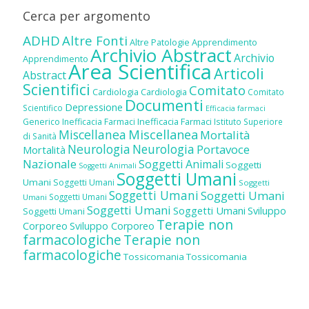
Cerca per argomento
ADHD
Altre Fonti
Altre Patologie
Apprendimento
Archivio Abstract
Archivio
Apprendimento
Area Scientifica
Articoli
Abstract
Scientifici
Comitato
Cardiologia
Cardiologia
Comitato
Documenti
Depressione
Scientifico
Efficacia farmaci
Inefficacia Farmaci
Generico
Inefficacia Farmaci
Istituto Superiore
Miscellanea
Miscellanea
Mortalità
di Sanità
Neurologia
Neurologia
Portavoce
Mortalità
Nazionale
Soggetti Animali
Soggetti
Soggetti Animali
Soggetti Umani
Umani
Soggetti Umani
Soggetti
Soggetti Umani
Soggetti Umani
Soggetti Umani
Umani
Soggetti Umani
Soggetti Umani
Sviluppo
Soggetti Umani
Terapie non
Corporeo
Sviluppo Corporeo
farmacologiche
Terapie non
farmacologiche
Tossicomania
Tossicomania