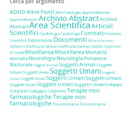
Cerca per argomento
ADHD
Altre Fonti
Altre Patologie
Apprendimento
Archivio Abstract
Archivio
Apprendimento
Area Scientifica
Articoli
Abstract
Scientifici
Comitato
Cardiologia
Cardiologia
Comitato
Documenti
Depressione
Scientifico
Efficacia farmaci
Inefficacia Farmaci
Generico
Inefficacia Farmaci
Istituto Superiore
Miscellanea
Miscellanea
Mortalità
di Sanità
Neurologia
Neurologia
Portavoce
Mortalità
Nazionale
Soggetti Animali
Soggetti
Soggetti Animali
Soggetti Umani
Umani
Soggetti Umani
Soggetti
Soggetti Umani
Soggetti Umani
Soggetti Umani
Umani
Soggetti Umani
Soggetti Umani
Sviluppo
Soggetti Umani
Terapie non
Corporeo
Sviluppo Corporeo
farmacologiche
Terapie non
farmacologiche
Tossicomania
Tossicomania