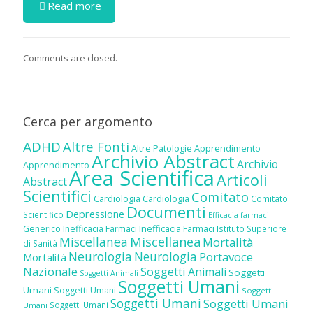
Read more
Comments are closed.
Cerca per argomento
ADHD
Altre Fonti
Altre Patologie
Apprendimento
Archivio Abstract
Archivio
Apprendimento
Area Scientifica
Articoli
Abstract
Scientifici
Comitato
Cardiologia
Cardiologia
Comitato
Documenti
Depressione
Scientifico
Efficacia farmaci
Inefficacia Farmaci
Generico
Inefficacia Farmaci
Istituto Superiore
Miscellanea
Miscellanea
Mortalità
di Sanità
Neurologia
Neurologia
Portavoce
Mortalità
Nazionale
Soggetti Animali
Soggetti
Soggetti Animali
Soggetti Umani
Umani
Soggetti Umani
Soggetti
Soggetti Umani
Soggetti Umani
Soggetti Umani
Umani