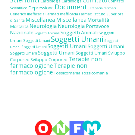
Comitato
Cardiologia
Cardiologia
Comitato
Documenti
Depressione
Scientifico
Efficacia farmaci
Inefficacia Farmaci
Generico
Inefficacia Farmaci
Istituto Superiore
Miscellanea
Miscellanea
Mortalità
di Sanità
Neurologia
Neurologia
Portavoce
Mortalità
Nazionale
Soggetti Animali
Soggetti
Soggetti Animali
Soggetti Umani
Umani
Soggetti Umani
Soggetti
Soggetti Umani
Soggetti Umani
Soggetti Umani
Umani
Soggetti Umani
Soggetti Umani
Sviluppo
Soggetti Umani
Terapie non
Corporeo
Sviluppo Corporeo
farmacologiche
Terapie non
farmacologiche
Tossicomania
Tossicomania