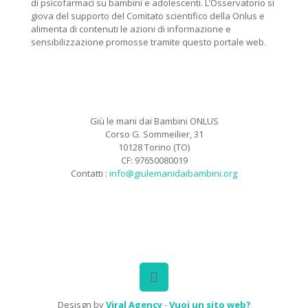
di psicofarmaci su bambini e adolescenti. L’Osservatorio si
giova del supporto del Comitato scientifico della Onlus e
alimenta di contenuti le azioni di informazione e
sensibilizzazione promosse tramite questo portale web.
Giù le mani dai Bambini ONLUS
Corso G. Sommeilier, 31
10128 Torino (TO)
CF: 97650080019
Contatti :
info@giulemanidaibambini.org
Facebook
Vimeo
Desisgn by
Viral Agency
-
Vuoi un sito web?