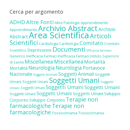
Cerca per argomento
ADHD
Altre Fonti
Altre Patologie
Apprendimento
Archivio Abstract
Archivio
Apprendimento
Area Scientifica
Articoli
Abstract
Scientifici
Comitato
Cardiologia
Cardiologia
Comitato
Documenti
Depressione
Scientifico
Efficacia farmaci
Inefficacia Farmaci
Generico
Inefficacia Farmaci
Istituto Superiore
Miscellanea
Miscellanea
Mortalità
di Sanità
Neurologia
Neurologia
Portavoce
Mortalità
Nazionale
Soggetti Animali
Soggetti
Soggetti Animali
Soggetti Umani
Umani
Soggetti Umani
Soggetti
Soggetti Umani
Soggetti Umani
Soggetti Umani
Umani
Soggetti Umani
Soggetti Umani
Sviluppo
Soggetti Umani
Terapie non
Corporeo
Sviluppo Corporeo
farmacologiche
Terapie non
farmacologiche
Tossicomania
Tossicomania