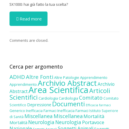
5X1000: hai già fatto la tua scelta?
Read more
Comments are closed.
Cerca per argomento
ADHD
Altre Fonti
Altre Patologie
Apprendimento
Archivio Abstract
Archivio
Apprendimento
Area Scientifica
Articoli
Abstract
Scientifici
Comitato
Cardiologia
Cardiologia
Comitato
Documenti
Depressione
Scientifico
Efficacia farmaci
Inefficacia Farmaci
Generico
Inefficacia Farmaci
Istituto Superiore
Miscellanea
Miscellanea
Mortalità
di Sanità
Neurologia
Neurologia
Portavoce
Mortalità
Nazionale
Soggetti Animali
Soggetti