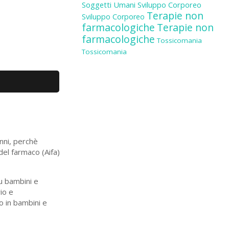
Soggetti Umani
Sviluppo Corporeo
Terapie non
Sviluppo Corporeo
farmacologiche
Terapie non
farmacologiche
Tossicomania
Tossicomania
anni, perchè
 del farmaco (Aifa)
su bambini e
io e
o in bambini e