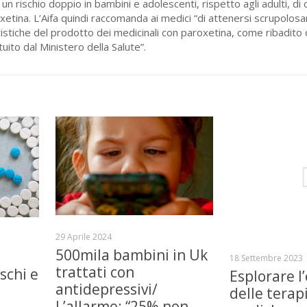
to un rischio doppio in bambini e adolescenti, rispetto agli adulti, 
oxetina. L’Aifa quindi raccomanda ai medici “di attenersi scrupolo
teristiche del prodotto dei medicinali con paroxetina, come ribadito
uito dal Ministero della Salute”.
29 Aprile 2024
500mila bambini in Uk
18 Settembre 2023
trattati con
schi e
Esplorare l’
antidepressivi/
delle terap
L’allarme: “25% non