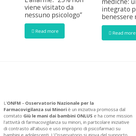
mediche: u
viene visitato da
integrato pe
nessuno psicologo”
benessere 
Read more
Read more
L'
ONFM -
Osservatorio Nazionale per la
Farmacovigilanza sui Minori
è un iniziativa promossa dal
comitato
Giù le mani dai bambini ONLUS
e ha come mission
l'attività di farmacovigilanza su minori, in particolare iniziative
di contrasto all’abuso e uso improprio di psicofarmaci su
bambini e adolescenti. L’Osservatorio si giova del supporto