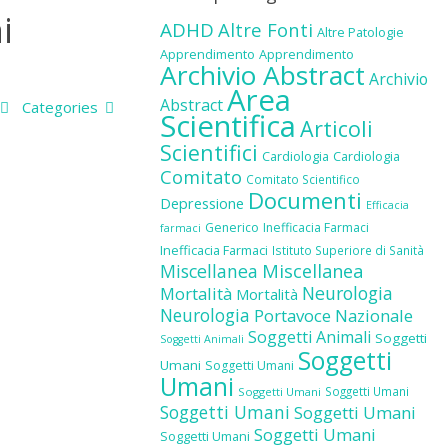
i
ADHD
Altre Fonti
Altre Patologie
Apprendimento
Apprendimento
Archivio Abstract
Archivio
Area
Abstract
Categories
Scientifica
Articoli
Scientifici
Cardiologia
Cardiologia
Comitato
Comitato Scientifico
Documenti
Depressione
Efficacia
Generico
Inefficacia Farmaci
farmaci
Inefficacia Farmaci
Istituto Superiore di Sanità
Miscellanea
Miscellanea
Neurologia
Mortalità
Mortalità
Neurologia
Portavoce Nazionale
Soggetti Animali
Soggetti
Soggetti Animali
Soggetti
Umani
Soggetti Umani
Umani
Soggetti Umani
Soggetti Umani
Soggetti Umani
Soggetti Umani
Soggetti Umani
Soggetti Umani