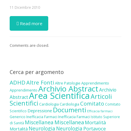
11 Dicembre 2010
Read more
Comments are closed.
Cerca per argomento
ADHD
Altre Fonti
Altre Patologie
Apprendimento
Archivio Abstract
Archivio
Apprendimento
Area Scientifica
Articoli
Abstract
Scientifici
Comitato
Cardiologia
Cardiologia
Comitato
Documenti
Depressione
Scientifico
Efficacia farmaci
Inefficacia Farmaci
Generico
Inefficacia Farmaci
Istituto Superiore
Miscellanea
Miscellanea
Mortalità
di Sanità
Neurologia
Neurologia
Portavoce
Mortalità