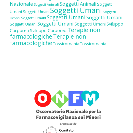
Nazionale
Soggetti Animali
Soggetti
Soggetti Animali
Soggetti Umani
Umani
Soggetti Umani
Soggetti
Soggetti Umani
Soggetti Umani
Soggetti Umani
Umani
Soggetti Umani
Soggetti Umani
Sviluppo
Soggetti Umani
Terapie non
Corporeo
Sviluppo Corporeo
farmacologiche
Terapie non
farmacologiche
Tossicomania
Tossicomania