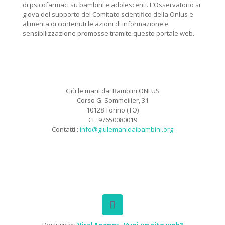
di psicofarmaci su bambini e adolescenti. L’Osservatorio si
giova del supporto del Comitato scientifico della Onlus e
alimenta di contenuti le azioni di informazione e
sensibilizzazione promosse tramite questo portale web.
Giù le mani dai Bambini ONLUS
Corso G. Sommeilier, 31
10128 Torino (TO)
CF: 97650080019
Contatti :
info@giulemanidaibambini.org
Facebook
Vimeo
Desisgn by
Viral Agency
-
Vuoi un sito web?