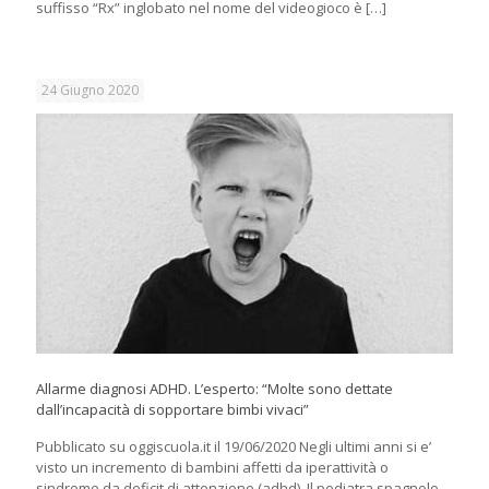
suffisso “Rx” inglobato nel nome del videogioco è
[…]
24 Giugno 2020
Allarme diagnosi ADHD. L’esperto: “Molte sono dettate
dall’incapacità di sopportare bimbi vivaci”
Pubblicato su oggiscuola.it il 19/06/2020 Negli ultimi anni si e’
visto un incremento di bambini affetti da iperattività o
sindrome da deficit di attenzione (adhd). Il pediatra spagnolo