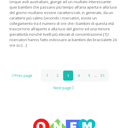
cinque asili australiani, giunge ad un risultato interessante:
quei bambini che passano più tempo all’aria aperta e alla luce
del giorno risultano essere caratterizzati, in generale, da un
carattere più calmo.Secondo i ricercatori, esiste un
collegamento tra il numero di ore che i bambini di questa età
trascorrono all’aperto e alla luce del giorno ed una minore
iperattività nonché livelli più elevati di concentrazione.[1] I
ricercatori hanno fatto indossare ai bambini dei braccialetti 24
ore su
[…]
Prev page
1
2
3
4
5
...
51
Next page