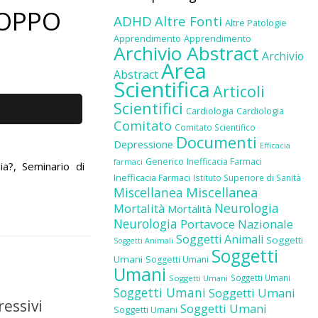
ROPPO
ADHD
Altre Fonti
Altre Patologie
Apprendimento
Apprendimento
Archivio Abstract
Archivio
Area
Abstract
Scientifica
Articoli
Scientifici
Cardiologia
Cardiologia
Comitato
Comitato Scientifico
Documenti
Depressione
Efficacia
Generico
Inefficacia Farmaci
farmaci
?, Seminario di
Inefficacia Farmaci
Istituto Superiore di Sanità
Miscellanea
Miscellanea
Neurologia
Mortalità
Mortalità
Neurologia
Portavoce Nazionale
Soggetti Animali
Soggetti
Soggetti Animali
Soggetti
Umani
Soggetti Umani
Umani
Soggetti Umani
Soggetti Umani
Soggetti Umani
Soggetti Umani
ressivi
Soggetti Umani
Soggetti Umani