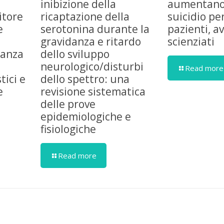
inibizione della
aumentano i
bitore
ricaptazione della
suicidio pe
e
serotonina durante la
pazienti, a
gravidanza e ritardo
scienziati
danza
dello sviluppo
neurologico/disturbi
Read more
tici e
dello spettro: una
e
revisione sistematica
delle prove
epidemiologiche e
fisiologiche
Read more