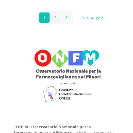
1
2
3
Next page
L'
ONFM -
Osservatorio Nazionale per la
Farmacovigilanza sui Minori
è un iniziativa promossa