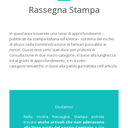
Rassegna Stampa
In quest’area troverete una serie di approfondimenti –
pubblicati da stampa italiana ed estera – sul tema del rischio
di abuso nella somministrazione di farmaci psicoattivi ai
minori. Questi testi sono stati divisi per praticità di
consultazione in due macro-categorie, in base alla lunghezza
ed al grado di approfondimento, e in 4 sotto-
categorie tematiche, in base alla patologia trattata nell'articolo.
Disclaimer
Nella nostra Rassegna Stampa potrete
trovare
anche articoli che non aderiscono
alle linee guida del nostro Comitato
e che