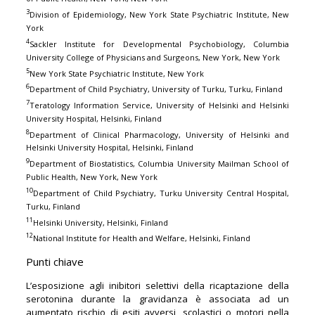
3
Division of Epidemiology, New York State Psychiatric Institute, New
York
4
Sackler Institute for Developmental Psychobiology, Columbia
University College of Physicians and Surgeons, New York, New York
5
New York State Psychiatric Institute, New York
6
Department of Child Psychiatry, University of Turku, Turku, Finland
7
Teratology Information Service, University of Helsinki and Helsinki
University Hospital, Helsinki, Finland
8
Department of Clinical Pharmacology, University of Helsinki and
Helsinki University Hospital, Helsinki, Finland
9
Department of Biostatistics, Columbia University Mailman School of
Public Health, New York, New York
10
Department of Child Psychiatry, Turku University Central Hospital,
Turku, Finland
11
Helsinki University, Helsinki, Finland
12
National Institute for Health and Welfare, Helsinki, Finland
Punti chiave
L’esposizione agli inibitori selettivi della ricaptazione della
serotonina durante la gravidanza è associata ad un
aumentato rischio di esiti avversi, scolastici o motori nella