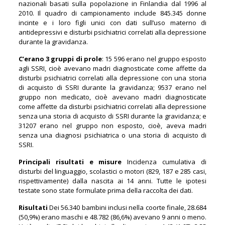
nazionali basati sulla popolazione in Finlandia dal 1996 al
2010. Il quadro di campionamento include 845.345 donne
incinte e i loro figli unici con dati sull’uso materno di
antidepressivi e disturbi psichiatrici correlati alla depressione
durante la gravidanza.
C’erano
3 gruppi di prole
: 15 596 erano nel gruppo esposto
agli SSRI, cioè avevano madri diagnosticate come affette da
disturbi psichiatrici correlati alla depressione con una storia
di acquisto di SSRI durante la gravidanza; 9537 erano nel
gruppo non medicato, cioè avevano madri diagnosticate
come affette da disturbi psichiatrici correlati alla depressione
senza una storia di acquisto di SSRI durante la gravidanza; e
31207 erano nel gruppo non esposto, cioè, aveva madri
senza una diagnosi psichiatrica o una storia di acquisto di
SSRI.
Principali risultati e misure
Incidenza cumulativa di
disturbi del linguaggio, scolastici o motori (829, 187 e 285 casi,
rispettivamente) dalla nascita ai 14 anni. Tutte le ipotesi
testate sono state formulate prima della raccolta dei dati.
Risultati
Dei 56.340 bambini inclusi nella coorte finale, 28.684
(50,9%) erano maschi e 48.782 (86,6%) avevano 9 anni o meno.