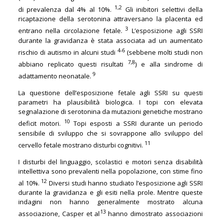
1,2
di prevalenza dal 4% al 10%.
Gli inibitori selettivi della
ricaptazione della serotonina attraversano la placenta ed
3
entrano nella circolazione fetale.
L’esposizione agli SSRI
durante la gravidanza è stata associata ad un aumentato
4-6
rischio di autismo in alcuni studi
(sebbene molti studi non
7,8
abbiano replicato questi risultati
) e alla sindrome di
9
adattamento neonatale.
La questione dell’esposizione fetale agli SSRI su questi
parametri ha plausibilità biologica. I topi con elevata
segnalazione di serotonina da mutazioni genetiche mostrano
10
deficit motori.
Topi esposti a SSRI durante un periodo
sensibile di sviluppo che si sovrappone allo sviluppo del
11
cervello fetale mostrano disturbi cognitivi.
I disturbi del linguaggio, scolastici e motori senza disabilità
intellettiva sono prevalenti nella popolazione, con stime fino
12
al 10%.
Diversi studi hanno studiato l’esposizione agli SSRI
durante la gravidanza e gli esiti nella prole. Mentre queste
indagini non hanno generalmente mostrato alcuna
13
associazione, Casper et al
hanno dimostrato associazioni