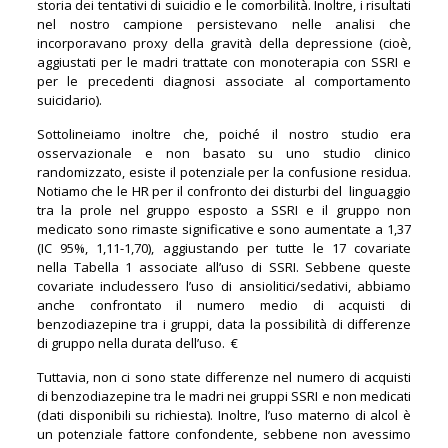
storia dei tentativi di suicidio e le comorbilità. Inoltre, i risultati
nel nostro campione persistevano nelle analisi che
incorporavano proxy della gravità della depressione (cioè,
aggiustati per le madri trattate con monoterapia con SSRI e
per le precedenti diagnosi associate al comportamento
suicidario).
Sottolineiamo inoltre che, poiché il nostro studio era
osservazionale e non basato su uno studio clinico
randomizzato, esiste il potenziale per la confusione residua.
Notiamo che le HR per il confronto dei disturbi del linguaggio
tra la prole nel gruppo esposto a SSRI e il gruppo non
medicato sono rimaste significative e sono aumentate a 1,37
(IC 95%, 1,11-1,70), aggiustando per tutte le 17 covariate
nella Tabella 1 associate all’uso di SSRI. Sebbene queste
covariate includessero l’uso di ansiolitici/sedativi, abbiamo
anche confrontato il numero medio di acquisti di
benzodiazepine tra i gruppi, data la possibilità di differenze
di gruppo nella durata dell’uso. €
Tuttavia, non ci sono state differenze nel numero di acquisti
di benzodiazepine tra le madri nei gruppi SSRI e non medicati
(dati disponibili su richiesta). Inoltre, l’uso materno di alcol è
un potenziale fattore confondente, sebbene non avessimo