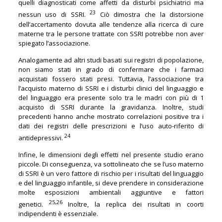
quelli diagnosticati come affetti da disturbi psichiatrici ma
23
nessun uso di SSRI.
Ciò dimostra che la distorsione
dell’accertamento dovuta alle tendenze alla ricerca di cure
materne tra le persone trattate con SSRI potrebbe non aver
spiegato l’associazione.
Analogamente ad altri studi basati sui registri di popolazione,
non siamo stati in grado di confermare che i farmaci
acquistati fossero stati presi. Tuttavia, l’associazione tra
l’acquisto materno di SSRI e i disturbi clinici del linguaggio e
del linguaggio era presente solo tra le madri con più di 1
acquisto di SSRI durante la gravidanza. Inoltre, studi
precedenti hanno anche mostrato correlazioni positive tra i
dati dei registri delle prescrizioni e l’uso auto-riferito di
24
antidepressivi.
Infine, le dimensioni degli effetti nel presente studio erano
piccole. Di conseguenza, va sottolineato che se l’uso materno
di SSRI è un vero fattore di rischio per i risultati del linguaggio
e del linguaggio infantile, si deve prendere in considerazione
molte esposizioni ambientali aggiuntive e fattori
25,26
genetici.
Inoltre, la replica dei risultati in coorti
indipendenti è essenziale.