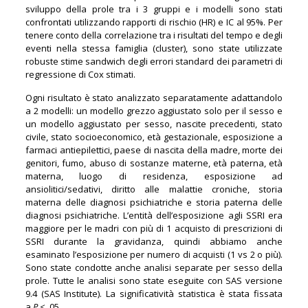
sviluppo della prole tra i 3 gruppi e i modelli sono stati
confrontati utilizzando rapporti di rischio (HR) e IC al 95%. Per
tenere conto della correlazione tra i risultati del tempo e degli
eventi nella stessa famiglia (cluster), sono state utilizzate
robuste stime sandwich degli errori standard dei parametri di
regressione di Cox stimati.
Ogni risultato è stato analizzato separatamente adattandolo
a 2 modelli: un modello grezzo aggiustato solo per il sesso e
un modello aggiustato per sesso, nascite precedenti, stato
civile, stato socioeconomico, età gestazionale, esposizione a
farmaci antiepilettici, paese di nascita della madre, morte dei
genitori, fumo, abuso di sostanze materne, età paterna, età
materna, luogo di residenza, esposizione ad
ansiolitici/sedativi, diritto alle malattie croniche, storia
materna delle diagnosi psichiatriche e storia paterna delle
diagnosi psichiatriche. L’entità dell’esposizione agli SSRI era
maggiore per le madri con più di 1 acquisto di prescrizioni di
SSRI durante la gravidanza, quindi abbiamo anche
esaminato l’esposizione per numero di acquisti (1 vs 2 o più).
Sono state condotte anche analisi separate per sesso della
prole. Tutte le analisi sono state eseguite con SAS versione
9.4 (SAS Institute). La significatività statistica è stata fissata
a
P
< .05.