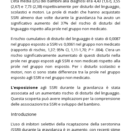
L’età media (DS) dei bambini alla diagnosi era 4,43 (1,67), 3,55
(2,67) e 7,73 (2,38) rispettivamente per disturbi del linguaggio,
scolastici e motori. La prole di madri che hanno acquistato
SSRI almeno due volte durante la gravidanza ha avuto un
significativo aumento del 37% del rischio di disturbi del
linguaggio rispetto alla prole nel gruppo non medicato.
Il rischio cumulativo di disturbi del linguaggio è stato di 0,0087
nel gruppo esposto a SSRI vs 0,0061 nel gruppo non medicato
(rapporto di rischio, 1,37; 95% CI, 1,11-1,70;
P
= .004). C’era un
rischio significativamente aumentato di questi disturbi nella
prole nei gruppi esposti agli SSRI e non medicati rispetto alla
prole nel gruppo non esposto. Per i disturbi scolastici e
motori, non ci sono state differenze tra la prole nel gruppo
esposto agli SSRI e nel gruppo non medicato.
L’esposizione
agli SSRI durante la gravidanza è stata
associata ad un aumentato rischio di disturbi del linguaggio.
Questa scoperta può avere implicazioni per la comprensione
delle associazioni tra SSRI e sviluppo del bambino.
Introduzione
L’uso di inibitori selettivi della ricaptazione della serotonina
(SSRI) durante la gravidanza è in aumento, con recenti stime