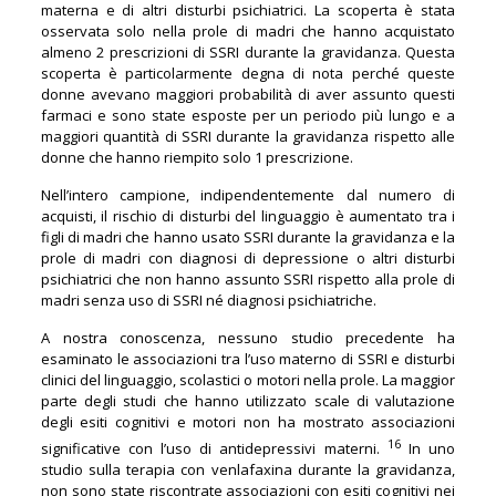
materna e di altri disturbi psichiatrici. La scoperta è stata
osservata solo nella prole di madri che hanno acquistato
almeno 2 prescrizioni di SSRI durante la gravidanza. Questa
scoperta è particolarmente degna di nota perché queste
donne avevano maggiori probabilità di aver assunto questi
farmaci e sono state esposte per un periodo più lungo e a
maggiori quantità di SSRI durante la gravidanza rispetto alle
donne che hanno riempito solo 1 prescrizione.
Nell’intero campione, indipendentemente dal numero di
acquisti, il rischio di disturbi del linguaggio è aumentato tra i
figli di madri che hanno usato SSRI durante la gravidanza e la
prole di madri con diagnosi di depressione o altri disturbi
psichiatrici che non hanno assunto SSRI rispetto alla prole di
madri senza uso di SSRI né diagnosi psichiatriche.
A nostra conoscenza, nessuno studio precedente ha
esaminato le associazioni tra l’uso materno di SSRI e disturbi
clinici del linguaggio, scolastici o motori nella prole. La maggior
parte degli studi che hanno utilizzato scale di valutazione
degli esiti cognitivi e motori non ha mostrato associazioni
16
significative con l’uso di antidepressivi materni.
In uno
studio sulla terapia con venlafaxina durante la gravidanza,
non sono state riscontrate associazioni con esiti cognitivi nei