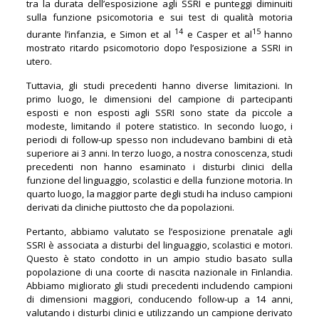
tra la durata dell’esposizione agli SSRI e punteggi diminuiti
sulla funzione psicomotoria e sui test di qualità motoria
14
15
durante l’infanzia, e Simon et al
e Casper et al
hanno
mostrato ritardo psicomotorio dopo l’esposizione a SSRI in
utero.
Tuttavia, gli studi precedenti hanno diverse limitazioni. In
primo luogo, le dimensioni del campione di partecipanti
esposti e non esposti agli SSRI sono state da piccole a
modeste, limitando il potere statistico. In secondo luogo, i
periodi di follow-up spesso non includevano bambini di età
superiore ai 3 anni. In terzo luogo, a nostra conoscenza, studi
precedenti non hanno esaminato i disturbi clinici della
funzione del linguaggio, scolastici e della funzione motoria. In
quarto luogo, la maggior parte degli studi ha incluso campioni
derivati da cliniche piuttosto che da popolazioni.
Pertanto, abbiamo valutato se l’esposizione prenatale agli
SSRI è associata a disturbi del linguaggio, scolastici e motori.
Questo è stato condotto in un ampio studio basato sulla
popolazione di una coorte di nascita nazionale in Finlandia.
Abbiamo migliorato gli studi precedenti includendo campioni
di dimensioni maggiori, conducendo follow-up a 14 anni,
valutando i disturbi clinici e utilizzando un campione derivato