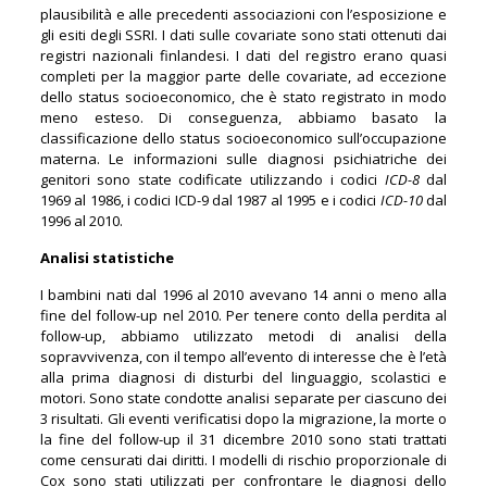
plausibilità e alle precedenti associazioni con l’esposizione e
gli esiti degli SSRI. I dati sulle covariate sono stati ottenuti dai
registri nazionali finlandesi. I dati del registro erano quasi
completi per la maggior parte delle covariate, ad eccezione
dello status socioeconomico, che è stato registrato in modo
meno esteso. Di conseguenza, abbiamo basato la
classificazione dello status socioeconomico sull’occupazione
materna. Le informazioni sulle diagnosi psichiatriche dei
genitori sono state codificate utilizzando i codici
ICD-8
dal
1969 al 1986, i codici ICD-9 dal 1987 al 1995 e i codici
ICD-10
dal
1996 al 2010.
Analisi statistiche
I bambini nati dal 1996 al 2010 avevano 14 anni o meno alla
fine del follow-up nel 2010. Per tenere conto della perdita al
follow-up, abbiamo utilizzato metodi di analisi della
sopravvivenza, con il tempo all’evento di interesse che è l’età
alla prima diagnosi di disturbi del linguaggio, scolastici e
motori. Sono state condotte analisi separate per ciascuno dei
3 risultati. Gli eventi verificatisi dopo la migrazione, la morte o
la fine del follow-up il 31 dicembre 2010 sono stati trattati
come censurati dai diritti. I modelli di rischio proporzionale di
Cox sono stati utilizzati per confrontare le diagnosi dello