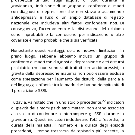
prospettica di dati sugli acquisti di SSRI durante la
gravidanza, l’inclusione di un gruppo di confronto di madri
con diagnosi di depressione che non stavano assumendo
antidepressivi e l’uso di un ampio database di registro
nazionale che includeva altri fattori confondenti noti. Di
conseguenza, l’accertamento e la distorsione del richiamo
sono improbabili e la confusione per indicazione o altre
covariate è meno probabile che si sia verificata.
Nonostante questi vantaggi, c’erano notevoli limitazioni. In
primo luogo, sebbene abbiamo incluso un gruppo di
confronto di madri con diagnosi di depressione e altri disturbi
psichiatrici che non sono stati trattati con antidepressivi, la
gravità della depressione materna non può essere esclusa
come spiegazione per l’aumento dei disturbi della parola e
del linguaggio infantile tra le madri che hanno riempito più di
1 prescrizione SSRI.
22
Tuttavia, va notato che in uno studio precedente,
indicatori
di gravità dei sintomi psichiatrici materni non erano associati
alla scelta di continuare o interrompere gli SSRI durante la
gravidanza. Questi indicatori includevano l’età all’esordio, la
durata della malattia, il numero e la durata degli episodi
precedenti, il tempo trascorso dall’episodio più recente, la