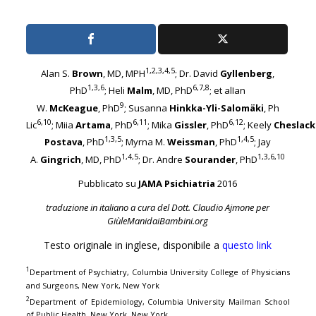
1,2,3,4,5
Alan S.
Brown
, MD, MPH
; Dr. David
Gyllenberg
,
1,3,6
6,7,8
PhD
; Heli
Malm
, MD, PhD
; et alIan
9
W.
McKeague
, PhD
; Susanna
Hinkka-Yli-Salomäki
, Ph
6,10
6,11
6,12
Lic
; Miia
Artama
, PhD
; Mika
Gissler
, PhD
; Keely
Cheslack
1,3,5
1,4,5
Postava
, PhD
; Myrna M.
Weissman
, PhD
; Jay
1,4,5
1,3,6,10
A.
Gingrich
, MD, PhD
; Dr. Andre
Sourander
, PhD
Pubblicato su
JAMA Psichiatria
2016
traduzione in italiano a cura del Dott. Claudio Ajmone per
GiùleManidaiBambini.org
Testo originale in inglese, disponibile a
questo link
1
Department of Psychiatry, Columbia University College of Physicians
and Surgeons, New York, New York
2
Department of Epidemiology, Columbia University Mailman School
of Public Health, New York, New York