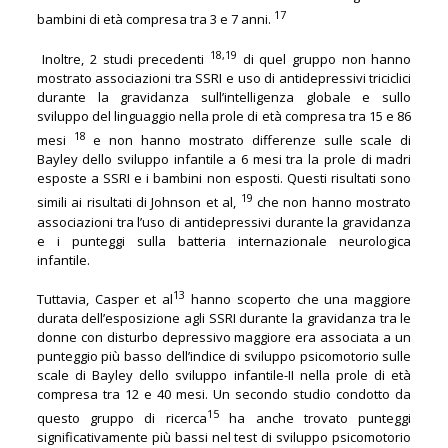
17
bambini di età compresa tra 3 e 7 anni.
18,19
Inoltre, 2 studi precedenti
di quel gruppo non hanno
mostrato associazioni tra SSRI e uso di antidepressivi triciclici
durante la gravidanza sull’intelligenza globale e sullo
sviluppo del linguaggio nella prole di età compresa tra 15 e 86
18
mesi
e non hanno mostrato differenze sulle scale di
Bayley dello sviluppo infantile a 6 mesi tra la prole di madri
esposte a SSRI e i bambini non esposti. Questi risultati sono
19
simili ai risultati di Johnson et al,
che non hanno mostrato
associazioni tra l’uso di antidepressivi durante la gravidanza
e i punteggi sulla batteria internazionale neurologica
infantile.
13
Tuttavia, Casper et al
hanno scoperto che una maggiore
durata dell’esposizione agli SSRI durante la gravidanza tra le
donne con disturbo depressivo maggiore era associata a un
punteggio più basso dell’indice di sviluppo psicomotorio sulle
scale di Bayley dello sviluppo infantile-II nella prole di età
compresa tra 12 e 40 mesi. Un secondo studio condotto da
15
questo gruppo di ricerca
ha anche trovato punteggi
significativamente più bassi nel test di sviluppo psicomotorio