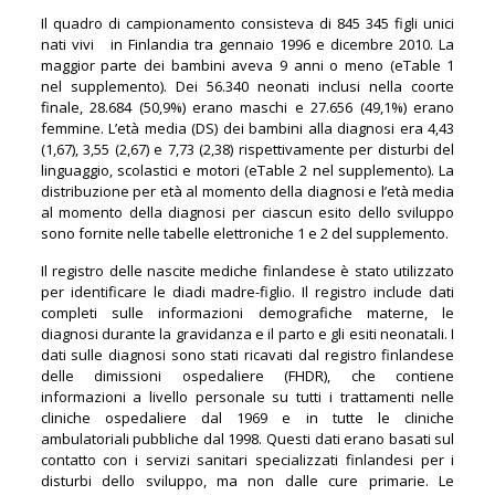
Il quadro di campionamento consisteva di 845 345 figli unici
nati vivi in Finlandia tra gennaio 1996 e dicembre 2010. La
maggior parte dei bambini aveva 9 anni o meno (eTable 1
nel supplemento). Dei 56.340 neonati inclusi nella coorte
finale, 28.684 (50,9%) erano maschi e 27.656 (49,1%) erano
femmine. L’età media (DS) dei bambini alla diagnosi era 4,43
(1,67), 3,55 (2,67) e 7,73 (2,38) rispettivamente per disturbi del
linguaggio, scolastici e motori (eTable 2 nel supplemento). La
distribuzione per età al momento della diagnosi e l’età media
al momento della diagnosi per ciascun esito dello sviluppo
sono fornite nelle tabelle elettroniche 1 e 2 del supplemento.
Il registro delle nascite mediche finlandese è stato utilizzato
per identificare le diadi madre-figlio. Il registro include dati
completi sulle informazioni demografiche materne, le
diagnosi durante la gravidanza e il parto e gli esiti neonatali. I
dati sulle diagnosi sono stati ricavati dal registro finlandese
delle dimissioni ospedaliere (FHDR), che contiene
informazioni a livello personale su tutti i trattamenti nelle
cliniche ospedaliere dal 1969 e in tutte le cliniche
ambulatoriali pubbliche dal 1998. Questi dati erano basati sul
contatto con i servizi sanitari specializzati finlandesi per i
disturbi dello sviluppo, ma non dalle cure primarie. Le