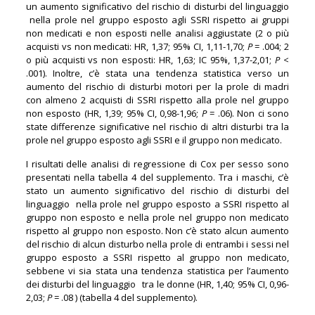
un aumento significativo del rischio di disturbi del linguaggio
nella prole nel gruppo esposto agli SSRI rispetto ai gruppi
non medicati e non esposti nelle analisi aggiustate (2 o più
acquisti vs non medicati: HR, 1,37; 95% CI, 1,11-1,70;
P
= .004; 2
o più acquisti vs non esposti: HR, 1,63; IC 95%, 1,37-2,01;
P
<
.001). Inoltre, c’è stata una tendenza statistica verso un
aumento del rischio di disturbi motori per la prole di madri
con almeno 2 acquisti di SSRI rispetto alla prole nel gruppo
non esposto (HR, 1,39; 95% CI, 0,98-1,96;
P
= .06). Non ci sono
state differenze significative nel rischio di altri disturbi tra la
prole nel gruppo esposto agli SSRI e il gruppo non medicato.
I risultati delle analisi di regressione di Cox per sesso sono
presentati nella tabella 4 del supplemento. Tra i maschi, c’è
stato un aumento significativo del rischio di disturbi del
linguaggio nella prole nel gruppo esposto a SSRI rispetto al
gruppo non esposto e nella prole nel gruppo non medicato
rispetto al gruppo non esposto. Non c’è stato alcun aumento
del rischio di alcun disturbo nella prole di entrambi i sessi nel
gruppo esposto a SSRI rispetto al gruppo non medicato,
sebbene vi sia stata una tendenza statistica per l’aumento
dei disturbi del linguaggio tra le donne (HR, 1,40; 95% CI, 0,96-
2,03;
P
= .08 ) (tabella 4 del supplemento).