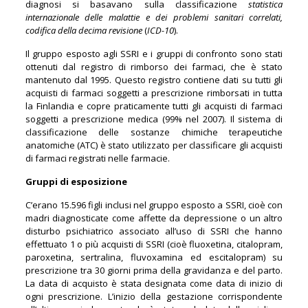
diagnosi si basavano sulla classificazione
statistica
internazionale delle malattie e dei problemi sanitari correlati,
codifica della decima revisione
(
ICD-10
).
Il gruppo esposto agli SSRI e i gruppi di confronto sono stati
ottenuti dal registro di rimborso dei farmaci, che è stato
mantenuto dal 1995. Questo registro contiene dati su tutti gli
acquisti di farmaci soggetti a prescrizione rimborsati in tutta
la Finlandia e copre praticamente tutti gli acquisti di farmaci
soggetti a prescrizione medica (99% nel 2007). Il sistema di
classificazione delle sostanze chimiche terapeutiche
anatomiche (ATC) è stato utilizzato per classificare gli acquisti
di farmaci registrati nelle farmacie.
Gruppi di esposizione
C’erano 15.596 figli inclusi nel gruppo esposto a SSRI, cioè con
madri diagnosticate come affette da depressione o un altro
disturbo psichiatrico associato all’uso di SSRI che hanno
effettuato 1 o più acquisti di SSRI (cioè fluoxetina, citalopram,
paroxetina, sertralina, fluvoxamina ed escitalopram) su
prescrizione tra 30 giorni prima della gravidanza e del parto.
La data di acquisto è stata designata come data di inizio di
ogni prescrizione. L’inizio della gestazione corrispondente