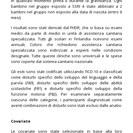
in qualsiasi momento prima o durante la gravidanza. Ogni
bambino nel gruppo esposto a SSRI è stato abbinato a 2
bambini nel gruppo non esposto alla data di nascita (entro 6
mesi).
I risultati sono stati derivati dal FHDR, che si basa su esami
medici da parte di medici in unità di assistenza sanitaria
specializzata. Tutti gli scolari in Finlandia ricevono esami
annuali; Coloro che richiedono assistenza sanitaria
specializzata sono indirizzati a esperti nelle condizioni
designate. Tutte queste cliniche sono universali e le spese
sono coperte dal sistema sanitario nazionale.
Gli esiti sono stati codificati utilizzando l’ICD-10 e classificati
come disturbi specifici dello sviluppo del linguaggio e della
parola (
F80
), disturbi specifici dello sviluppo delle abilità
scolastiche (F81) e disturbi specifici dello sviluppo della
funzione motoria (F82). Per esaminare separatamente
ciascuna delle categorie, i partecipanti diagnosticati come
aventi combinazioni di disturbi sono stati esclusi dalle analisi.
Covariate
Le covariate sono state selezionate in base alla loro