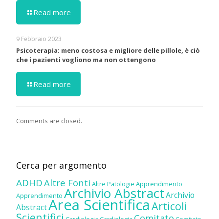
Read more
9 Febbraio 2023
Psicoterapia: meno costosa e migliore delle pillole, è ciò
che i pazienti vogliono ma non ottengono
Read more
Comments are closed.
Cerca per argomento
ADHD
Altre Fonti
Altre Patologie
Apprendimento
Archivio Abstract
Archivio
Apprendimento
Area Scientifica
Articoli
Abstract
Scientifici
Comitato