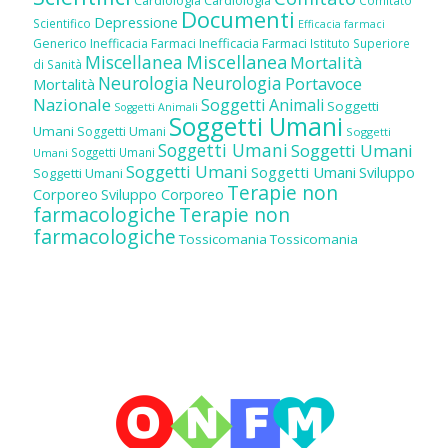
Cardiologia
Cardiologia
Comitato
Documenti
Depressione
Scientifico
Efficacia farmaci
Inefficacia Farmaci
Generico
Inefficacia Farmaci
Istituto Superiore
Miscellanea
Miscellanea
Mortalità
di Sanità
Neurologia
Neurologia
Portavoce
Mortalità
Nazionale
Soggetti Animali
Soggetti
Soggetti Animali
Soggetti Umani
Umani
Soggetti Umani
Soggetti
Soggetti Umani
Soggetti Umani
Soggetti Umani
Umani
Soggetti Umani
Soggetti Umani
Sviluppo
Soggetti Umani
Terapie non
Corporeo
Sviluppo Corporeo
farmacologiche
Terapie non
farmacologiche
Tossicomania
Tossicomania