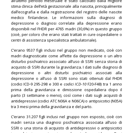
all’ultimo periodo mestruale è stato calcolato dalla migliore
stima clinica dell’età gestazionale alla nascita, principalmente
dall’ecografia e dalla registrazione del registro delle nascite
medico finlandese. Le informazioni sulla diagnosi di
depressione o diagnosi correlate alla depressione erano
disponibili nel FHDR per 4765 madri (30,6%) in questo gruppo
(cioè, per coloro che erano stati trattati in cure ospedaliere o
centri di assistenza specialistica ambulatoriale).
C’erano 9537 figli inclusi nel gruppo non medicato, cioè con
madri diagnosticate come affette da depressione o un altro
disturbo psichiatrico associato all’uso di SSRI senza storia di
acquisto di SSRI durante la gravidanza
.
I dati sulle diagnosi di
depressione o altri disturbi psichiatrici associati alla
depressione o all’uso di SSRI sono stati ottenuti dal FHDR
(codici ICD-9 295-298 e 300 e
codici ICD-10
F20-F48) tra 1 anno
prima della gravidanza e dimissione ospedaliera dopo il
parto (3 settimane o meno), così come i dati sugli acquisti di
antidepressivi (codici ATC N06A e N06CA) o antipsicotici (N05A)
tra 3 mesi prima della gravidanza e del parto.
C’erano 31.207 figli inclusi nel gruppo non esposto, cioè con
madri senza una diagnosi psichiatrica associata all’uso di
SSRI o una storia di acquisto di antidepressivi o antipsicotici