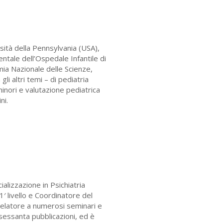
rsità della Pennsylvania (USA),
ntale dell’Ospedale Infantile di
mia Nazionale delle Scienze,
i altri temi – di pediatria
inori e valutazione pediatrica
ni.
alizzazione in Psichiatria
1′ livello e Coordinatore del
. Relatore a numerosi seminari e
osessanta pubblicazioni, ed è