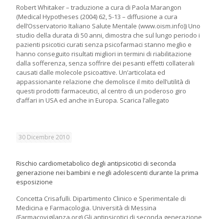
Robert Whitaker – traduzione a cura di Paola Marangon
(Medical Hypotheses (2004) 62, 5-13 – diffusione a cura
dell’Osservatorio Italiano Salute Mentale (www.oism.info)) Uno
studio della durata di 50 anni, dimostra che sul lungo periodo i
pazienti psicotici curati senza psicofarmaci stanno meglio e
hanno conseguito risultati migliori in termini di riabilitazione
dalla sofferenza, senza soffrire dei pesanti effetti collaterali
causati dalle molecole psicoattive. Un’articolata ed
appassionante relazione che demolisce il mito dell’utilità di
questi prodotti farmaceutici, al centro di un poderoso giro
d’affari in USA ed anche in Europa. Scarica l’allegato
30 Dicembre 2010
Rischio cardiometabolico degli antipsicotici di seconda
generazione nei bambini e negli adolescenti durante la prima
esposizione
Concetta Crisafulli. Dipartimento Clinico e Sperimentale di
Medicina e Farmacologia. Università di Messina
(Farmacovigilanza.org) Gli antipsicotici di seconda generazione