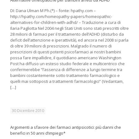
Alternative omeopatiche per bambini affetti da ADHD
DI: Dana Ulman M Ph.(*) – fonte: hpathy.com –
http://hpathy.com/homeopathy-papers/homeopathic-
alternatives-for-children-with-adhd/ – Traduzione a cura di
Ilaria Pagliotta Nel 2004 negli Stati Uniti sono stati prescritti oltre
28 milioni di farmaci per il trattamento dell’ADHD (disturbo da
deficit dell’attenzione e iperattività), ed ancora nel 2008 si parla
di oltre 39 milioni di prescrizioni. Malgrado il numero di
prescrizioni di questi potenti psicofarmaci ai nostri bambini
possa fare impallidire, il quotidiano americano Washington
Post ha diffuso un esteso studio federale e multicentrico che
confermerebbe “l’assenza di differenze a lungo termine tra
bambini costantemente sotto trattamento farmacologico e
quelli mai sottoposti a trattamenti farmacologici” (Vedantam,
[…]
30 Dicembre 2010
Argomenti a sfavore dei farmaci antipsicotici: più danni che
benefici in 50 anni d’impiego*