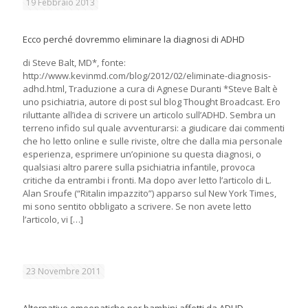
19 Febbraio 2013
Ecco perché dovremmo eliminare la diagnosi di ADHD
di Steve Balt, MD*, fonte:
http://www.kevinmd.com/blog/2012/02/eliminate-diagnosis-
adhd.html, Traduzione a cura di Agnese Duranti *Steve Balt è
uno psichiatria, autore di post sul blog Thought Broadcast. Ero
riluttante all’idea di scrivere un articolo sull’ADHD. Sembra un
terreno infido sul quale avventurarsi: a giudicare dai commenti
che ho letto online e sulle riviste, oltre che dalla mia personale
esperienza, esprimere un’opinione su questa diagnosi, o
qualsiasi altro parere sulla psichiatria infantile, provoca
critiche da entrambi i fronti. Ma dopo aver letto l’articolo di L.
Alan Sroufe (“Ritalin impazzito”) apparso sul New York Times,
mi sono sentito obbligato a scrivere. Se non avete letto
l’articolo, vi
[…]
23 Novembre 2011