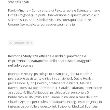
stati falsificati
Paolo Migone – Condirettore di Psicoterapia e Scienze Umane
E-mail <migone@unipr.it> Una versione di questo articolo è in
stampa sul n. 4/2015 della rivista Psicoterapia e Scienze
Umane (www.psicoterapiaescienzeumane.it)
27 Ottobre 2015
Restoring Study 329: efficacia e rischi di paroxetina e
imipramina nel trattamento della depressione maggiore
nell’adolescenza
Joanna Le Noury, psicologa ricercatrice1, John M. Nardo 2 ,
professore assistente clinico in pensione 2, David Healy ,
professore 1, Jon Jureidini, professore clinico 3 , Melissa
Raven , borsista post-dottorato 3 , Catalin Tufanaru, ricercatore
associato 4, Elia Abi-Jaoude, psichiatra del personale 5
Pubblicato su BMJ,2015 Traduzione in italiano a cura del Dott.
Claudio Ajmone per GiùleManidaiBambini.org Testo originale in
inglese, disponibile a questo link School of Medical Sciences,