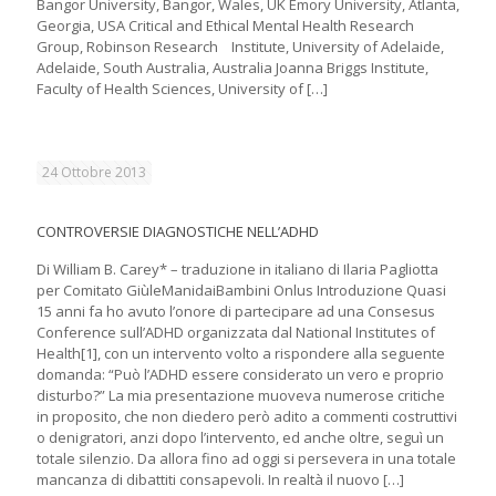
Bangor University, Bangor, Wales, UK Emory University, Atlanta,
Georgia, USA Critical and Ethical Mental Health Research
Group, Robinson Research Institute, University of Adelaide,
Adelaide, South Australia, Australia Joanna Briggs Institute,
Faculty of Health Sciences, University of
[…]
24 Ottobre 2013
CONTROVERSIE DIAGNOSTICHE NELL’ADHD
Di William B. Carey* – traduzione in italiano di Ilaria Pagliotta
per Comitato GiùleManidaiBambini Onlus Introduzione Quasi
15 anni fa ho avuto l’onore di partecipare ad una Consesus
Conference sull’ADHD organizzata dal National Institutes of
Health[1], con un intervento volto a rispondere alla seguente
domanda: “Può l’ADHD essere considerato un vero e proprio
disturbo?” La mia presentazione muoveva numerose critiche
in proposito, che non diedero però adito a commenti costruttivi
o denigratori, anzi dopo l’intervento, ed anche oltre, seguì un
totale silenzio. Da allora fino ad oggi si persevera in una totale
mancanza di dibattiti consapevoli. In realtà il nuovo
[…]