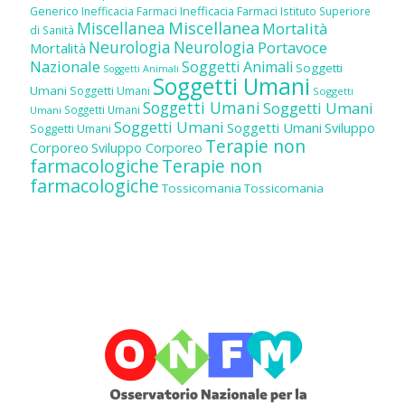
Inefficacia Farmaci
Generico
Inefficacia Farmaci
Istituto Superiore
Miscellanea
Miscellanea
Mortalità
di Sanità
Neurologia
Neurologia
Portavoce
Mortalità
Nazionale
Soggetti Animali
Soggetti
Soggetti Animali
Soggetti Umani
Umani
Soggetti Umani
Soggetti
Soggetti Umani
Soggetti Umani
Soggetti Umani
Umani
Soggetti Umani
Soggetti Umani
Sviluppo
Soggetti Umani
Terapie non
Corporeo
Sviluppo Corporeo
farmacologiche
Terapie non
farmacologiche
Tossicomania
Tossicomania