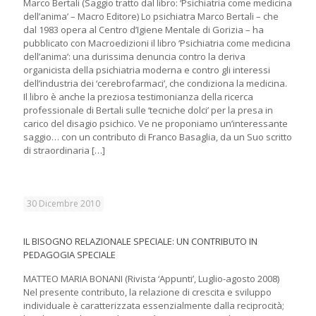
Marco Bertali (Saggio tratto dal libro: ‘Psichiatria come medicina
dell’anima’ – Macro Editore) Lo psichiatra Marco Bertali – che
dal 1983 opera al Centro d’Igiene Mentale di Gorizia – ha
pubblicato con Macroedizioni il libro ‘Psichiatria come medicina
dell’anima’: una durissima denuncia contro la deriva
organicista della psichiatria moderna e contro gli interessi
dell’industria dei ‘cerebrofarmaci’, che condiziona la medicina.
Il libro è anche la preziosa testimonianza della ricerca
professionale di Bertali sulle ‘tecniche dolci’ per la presa in
carico del disagio psichico. Ve ne proponiamo un’interessante
saggio… con un contributo di Franco Basaglia, da un Suo scritto
di straordinaria
[…]
30 Dicembre 2010
IL BISOGNO RELAZIONALE SPECIALE: UN CONTRIBUTO IN
PEDAGOGIA SPECIALE
MATTEO MARIA BONANI (Rivista ‘Appunti’, Luglio-agosto 2008)
Nel presente contributo, la relazione di crescita e sviluppo
individuale è caratterizzata essenzialmente dalla reciprocità;