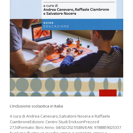
L’inclusione scolastica in Italia
A cura di Andrea Canevaro,Salvatore Nocera e Raffaele
CiambroneEdizioni: Centro Studi EricksonPrezzo:€
27,50Formato: libro Anno: 04/02/2021ISBN/EAN: 9788859025337
Il volume illustra un quadro ampio e completo ampio e