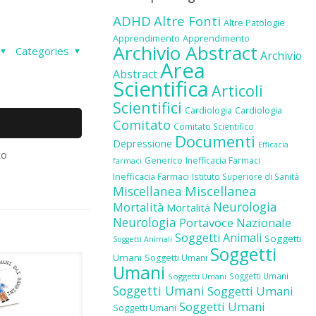
ADHD
Altre Fonti
Altre Patologie
Apprendimento
Apprendimento
Archivio Abstract
Categories
Archivio
Area
Abstract
Scientifica
Articoli
Scientifici
Cardiologia
Cardiologia
Comitato
Comitato Scientifico
Documenti
Depressione
Efficacia
to
Generico
Inefficacia Farmaci
farmaci
Inefficacia Farmaci
Istituto Superiore di Sanità
Miscellanea
Miscellanea
Neurologia
Mortalità
Mortalità
Neurologia
Portavoce Nazionale
Soggetti Animali
Soggetti
Soggetti Animali
Soggetti
Umani
Soggetti Umani
Umani
Soggetti Umani
Soggetti Umani
Soggetti Umani
Soggetti Umani
Soggetti Umani
Soggetti Umani