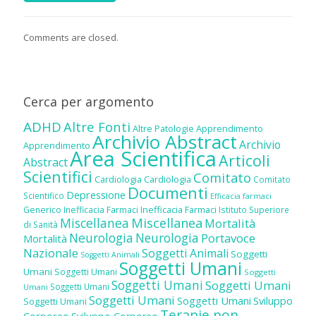
Comments are closed.
Cerca per argomento
ADHD
Altre Fonti
Altre Patologie
Apprendimento
Archivio Abstract
Archivio
Apprendimento
Area Scientifica
Articoli
Abstract
Scientifici
Comitato
Cardiologia
Cardiologia
Comitato
Documenti
Depressione
Scientifico
Efficacia farmaci
Inefficacia Farmaci
Generico
Inefficacia Farmaci
Istituto Superiore
Miscellanea
Miscellanea
Mortalità
di Sanità
Neurologia
Neurologia
Portavoce
Mortalità
Nazionale
Soggetti Animali
Soggetti
Soggetti Animali
Soggetti Umani
Umani
Soggetti Umani
Soggetti
Soggetti Umani
Soggetti Umani
Soggetti Umani
Umani
Soggetti Umani
Soggetti Umani
Sviluppo
Soggetti Umani
Terapie non