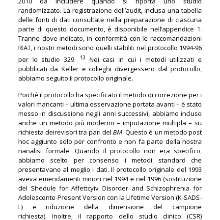
2010 da includere quando si riporta uno studio
randomizzato. La registrazione dell’audit, inclusa una tabella
delle fonti di dati consultate nella preparazione di ciascuna
parte di questo documento, è disponibile nell’appendice 1.
Tranne dove indicato, in conformità con le raccomandazioni
RIAT, i nostri metodi sono quelli stabiliti nel protocollo 1994-96
13
per lo studio 329.
Nei casi in cui i metodi utilizzati e
pubblicati da Keller e colleghi divergessero dal protocollo,
abbiamo seguito il protocollo originale.
Poiché il protocollo ha specificato il metodo di correzione per i
valori mancanti – ultima osservazione portata avanti – è stato
messo in discussione negli anni successivi, abbiamo incluso
anche un metodo più moderno – imputazione multipla – su
richiesta deirevisori tra pari del
BM
. Questo è un metodo post
hoc aggiunto solo per confronto e non fa parte della nostra
rianalisi formale. Quando il protocollo non era specifico,
abbiamo scelto per consenso i metodi standard che
presentavano al meglio i dati. Il protocollo originale del 1993
aveva emendamenti minori nel 1994 e nel 1996 (sostituzione
del Shedule for Affettcyiv Disorder and Schizophrenia for
Adolescente-Present Version con la Lifetime Version (K-SADS-
L) e riduzione della dimensione del campione
richiesta). Inoltre, il rapporto dello studio clinico (CSR)