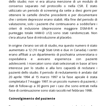
dello studio; non vi era alcuna menzione di un modulo di
consenso separato nel protocollo o nella CSR. È stato
utilizzato un periodo di screening da sette a dieci giorni per
ottenere le cartelle cliniche precedenti e per documentare
che i sintomi depressivi erano stabili. Alla fine del periodo di
valutazione, solo i pazienti che continuavano a soddisfare i
criteri di inclusione (depressione maggiore DSM-III-R e
punteggio totale HAM-D ≥12) sono stati randomizzati. Non
c’era alcuna fase di introduzione al placebo.
In origine c’erano sei siti di studio, ma questo numero è stato
aumentato a 12 (10 negli Stati Uniti e due in Canada). I centri
erano affiliati a un dipartimento di psichiatria universitaria o
ospedaliera e avevano esperienza con pazienti
adolescenti. I ricercatori sono stati selezionati in base al loro
interesse per lo studio e alla loro capacità di reclutare i
pazienti dello studio. Il periodo di reclutamento è andato dal
20 aprile 1994 al 15 marzo 1997 e la fase apicale è stata
completata il 7 maggio 1997. In un piccolo numero di pazienti, i
dati di follow-up a 30 giorni per i casi che sono entrati nella
fase di continuazione sono stati raccolti nel febbraio 1998 .
Coinvolgimento del paziente