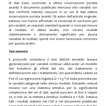
di dati (caso osservato e ultima osservazione portata
avanti). Il documento pubblicato elencava otto variabili con
due confronti statistici ciascuno in un set di dati (ultima
osservazione portata avanti). Gli autori dell’articolo originale,
tuttavia, non hanno affrontato la necessità di correzioni per
più variabili, un requisito standard quando ci sono più misure
di risultato. In ultima analisi, non c’erano risultati
statisticamente o clinicamente significativi per alcuna
variabile di risultato, quindi non erano necessarie correzioni
per questa analisi.
Test statistici
Il protocollo richiedeva il test ANOVA (modello lineare
generalizzato) per variabili continue utilizzando un modello
che includeva gli effetti del sito, del trattamento e
dell’interazione sito × trattamento, con quest’ultimo caduto se
2
P≥0.10. La regressione logistica (2 × 3 χ
) è stata prescritta per
le variabili categoriali nello stesso modello. Entrambi i metodi
iniziano con una statistica omnibus per la significatività
complessiva del set di dati, quindi passano al test a coppie
se, e solo se, la statistica omnibus soddisfa α = 0,05. Tuttavia
tutti i risultati statistici nel CSR e nel documento pubblicato
sono stati riportati solo come valori a coppie solo per due dei