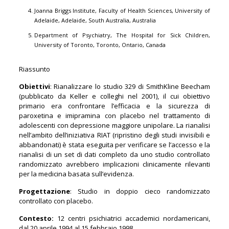
Joanna Briggs Institute, Faculty of Health Sciences, University of
Adelaide, Adelaide, South Australia, Australia
Department of Psychiatry, The Hospital for Sick Children,
University of Toronto, Toronto, Ontario, Canada
Riassunto
Obiettivi
: Rianalizzare lo studio 329 di SmithKline Beecham
(pubblicato da Keller e colleghi nel 2001), il cui obiettivo
primario era confrontare l’efficacia e la sicurezza di
paroxetina e imipramina con placebo nel trattamento di
adolescenti con depressione maggiore unipolare. La rianalisi
nell’ambito dell’iniziativa RIAT (ripristino degli studi invisibili e
abbandonati) è stata eseguita per verificare se l’accesso e la
rianalisi di un set di dati completo da uno studio controllato
randomizzato avrebbero implicazioni clinicamente rilevanti
per la medicina basata sull’evidenza.
Progettazione
: Studio in doppio cieco randomizzato
controllato con placebo.
Contesto:
12 centri psichiatrici accademici nordamericani,
dal 20 aprile 1994 al 15 febbraio 1998.