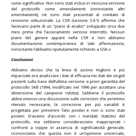
come significative. Non sono stati inclusi in nessuna versione
del protocollo come emendamenti (nonostante altri
emendamenti), né sono stati presentati al comitato di
revisione istituzionale. La CSR (sezione 3.9.1) afferma che
facevano parte di un “piano di analisi” sviluppato circa due
mesi prima che l’accecamento venisse interrotto. Nessun
piano del genere appare nella CSR e non abbiamo
documentazione contemporanea di tale affermazione,
nonostante l’abbiamo ripetutamente richiesto a GSK.x
Conclusioni
Abbiamo deciso che la linea di azione migliore e più
imparziale era analizzare i dati di efficacia nei dati dei singoli
pazienti sulla base dell’ultima versione a priori garantita del
protocollo SKB (1994, modificato nel 1996 per accettare una
dimensione del campione ridotta). Sebbene il protocollo
abbia omesso una discussione sulle correzioni che avremmo
ritenuto necessarie, la correzione per più variabili è
progettata per prevenire falsi positivi e non ci sono stati
positivi. Eravamo d’accordo con i mandati statistici del
protocollo, ma sebbene considerassimo inappropriati i
confronti a coppie in assenza di significatività generale,
riconosciamo che questa non è un’opinione universale,