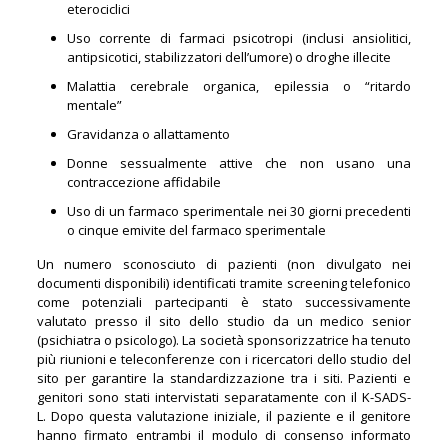
eterociclici
Uso corrente di farmaci psicotropi (inclusi ansiolitici,
antipsicotici, stabilizzatori dell’umore) o droghe illecite
Malattia cerebrale organica, epilessia o “ritardo
mentale”
Gravidanza o allattamento
Donne sessualmente attive che non usano una
contraccezione affidabile
Uso di un farmaco sperimentale nei 30 giorni precedenti
o cinque emivite del farmaco sperimentale
Un numero sconosciuto di pazienti (non divulgato nei
documenti disponibili) identificati tramite screening telefonico
come potenziali partecipanti è stato successivamente
valutato presso il sito dello studio da un medico senior
(psichiatra o psicologo). La società sponsorizzatrice ha tenuto
più riunioni e teleconferenze con i ricercatori dello studio del
sito per garantire la standardizzazione tra i siti. Pazienti e
genitori sono stati intervistati separatamente con il K-SADS-
L. Dopo questa valutazione iniziale, il paziente e il genitore
hanno firmato entrambi il modulo di consenso informato