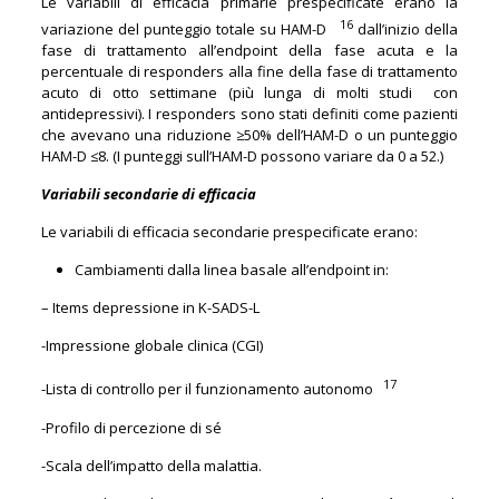
Le variabili di efficacia primarie prespecificate erano la
16
variazione del punteggio totale su HAM-D
dall’inizio della
fase di trattamento all’endpoint della fase acuta e la
percentuale di responders alla fine della fase di trattamento
acuto di otto settimane (più lunga di molti studi con
antidepressivi). I responders sono stati definiti come pazienti
che avevano una riduzione ≥50% dell’HAM-D o un punteggio
HAM-D ≤8. (I punteggi sull’HAM-D possono variare da 0 a 52.)
Variabili secondarie di efficacia
Le variabili di efficacia secondarie prespecificate erano:
Cambiamenti dalla linea basale all’endpoint in:
– Items depressione in K-SADS-L
-Impressione globale clinica (CGI)
17
-Lista di controllo per il funzionamento autonomo
-Profilo di percezione di sé
-Scala dell’impatto della malattia.