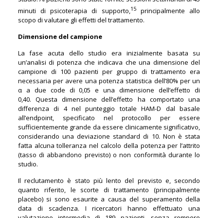
15
minuti di psicoterapia di supporto,
principalmente allo
scopo di valutare gli effetti del trattamento.
Dimensione del campione
La fase acuta dello studio era inizialmente basata su
un’analisi di potenza che indicava che una dimensione del
campione di 100 pazienti per gruppo di trattamento era
necessaria per avere una potenza statistica dell’80% per un
α a due code di 0,05 e una dimensione dell’effetto di
0,40. Questa dimensione dell’effetto ha comportato una
differenza di 4 nel punteggio totale HAM-D dal basale
all’endpoint, specificato nel protocollo per essere
sufficientemente grande da essere clinicamente significativo,
considerando una deviazione standard di 10. Non è stata
fatta alcuna tolleranza nel calcolo della potenza per l’attrito
(tasso di abbandono previsto) o non conformità durante lo
studio.
Il reclutamento è stato più lento del previsto e, secondo
quanto riferito, le scorte di trattamento (principalmente
placebo) si sono esaurite a causa del superamento della
data di scadenza. I ricercatori hanno effettuato una
valutazione intermedia di 189 pazienti, senza rompere