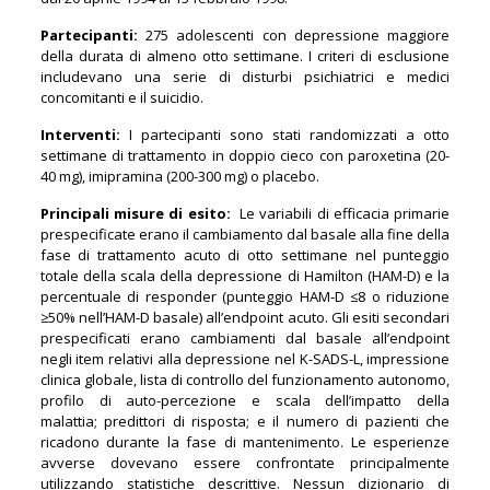
Partecipanti:
275 adolescenti con depressione maggiore
della durata di almeno otto settimane. I criteri di esclusione
includevano una serie di disturbi psichiatrici e medici
concomitanti e il suicidio.
Interventi:
I partecipanti sono stati randomizzati a otto
settimane di trattamento in doppio cieco con paroxetina (20-
40 mg), imipramina (200-300 mg) o placebo.
Principali misure di esito:
Le variabili di efficacia primarie
prespecificate erano il cambiamento dal basale alla fine della
fase di trattamento acuto di otto settimane nel punteggio
totale della scala della depressione di Hamilton (HAM-D) e la
percentuale di responder (punteggio HAM-D ≤8 o riduzione
≥50% nell’HAM-D basale) all’endpoint acuto. Gli esiti secondari
prespecificati erano cambiamenti dal basale all’endpoint
negli item relativi alla depressione nel K-SADS-L, impressione
clinica globale, lista di controllo del funzionamento autonomo,
profilo di auto-percezione e scala dell’impatto della
malattia; predittori di risposta; e il numero di pazienti che
ricadono durante la fase di mantenimento. Le esperienze
avverse dovevano essere confrontate principalmente
utilizzando statistiche descrittive. Nessun dizionario di