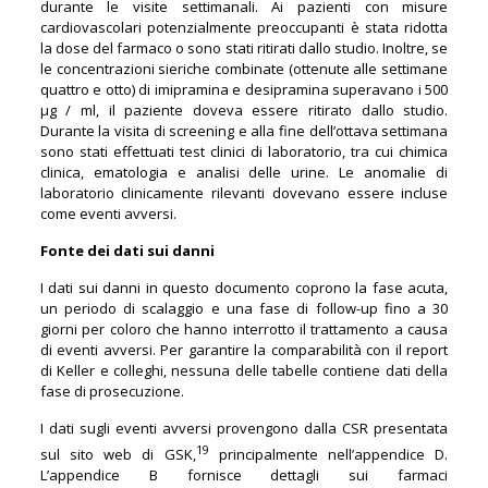
durante le visite settimanali. Ai pazienti con misure
cardiovascolari potenzialmente preoccupanti è stata ridotta
la dose del farmaco o sono stati ritirati dallo studio. Inoltre, se
le concentrazioni sieriche combinate (ottenute alle settimane
quattro e otto) di imipramina e desipramina superavano i 500
µg / ml, il paziente doveva essere ritirato dallo studio.
Durante la visita di screening e alla fine dell’ottava settimana
sono stati effettuati test clinici di laboratorio, tra cui chimica
clinica, ematologia e analisi delle urine. Le anomalie di
laboratorio clinicamente rilevanti dovevano essere incluse
come eventi avversi.
Fonte dei dati sui danni
I dati sui danni in questo documento coprono la fase acuta,
un periodo di scalaggio e una fase di follow-up fino a 30
giorni per coloro che hanno interrotto il trattamento a causa
di eventi avversi. Per garantire la comparabilità con il report
di Keller e colleghi, nessuna delle tabelle contiene dati della
fase di prosecuzione.
I dati sugli eventi avversi provengono dalla CSR presentata
19
sul sito web di GSK,
principalmente nell’appendice D.
L’appendice B fornisce dettagli sui farmaci