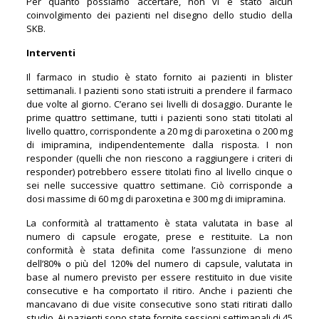
Per quanto possiamo accertare, non vi è stato alcun
coinvolgimento dei pazienti nel disegno dello studio della
SKB.
Interventi
Il farmaco in studio è stato fornito ai pazienti in blister
settimanali. I pazienti sono stati istruiti a prendere il farmaco
due volte al giorno. C’erano sei livelli di dosaggio. Durante le
prime quattro settimane, tutti i pazienti sono stati titolati al
livello quattro, corrispondente a 20 mg di paroxetina o 200 mg
di imipramina, indipendentemente dalla risposta. I non
responder (quelli che non riescono a raggiungere i criteri di
responder) potrebbero essere titolati fino al livello cinque o
sei nelle successive quattro settimane. Ciò corrisponde a
dosi massime di 60 mg di paroxetina e 300 mg di imipramina.
La conformità al trattamento è stata valutata in base al
numero di capsule erogate, prese e restituite. La non
conformità è stata definita come l’assunzione di meno
dell’80% o più del 120% del numero di capsule, valutata in
base al numero previsto per essere restituito in due visite
consecutive e ha comportato il ritiro. Anche i pazienti che
mancavano di due visite consecutive sono stati ritirati dallo
studio. Ai pazienti sono state fornite sessioni settimanali di 45