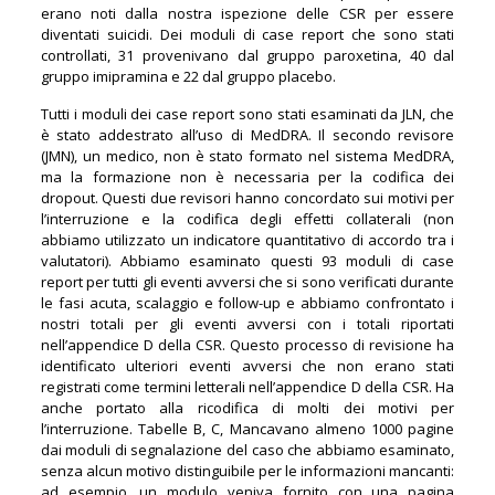
erano noti dalla nostra ispezione delle CSR per essere
diventati suicidi. Dei moduli di case report che sono stati
controllati, 31 provenivano dal gruppo paroxetina, 40 dal
gruppo imipramina e 22 dal gruppo placebo.
Tutti i moduli dei case report sono stati esaminati da JLN, che
è stato addestrato all’uso di MedDRA. Il secondo revisore
(JMN), un medico, non è stato formato nel sistema MedDRA,
ma la formazione non è necessaria per la codifica dei
dropout. Questi due revisori hanno concordato sui motivi per
l’interruzione e la codifica degli effetti collaterali (non
abbiamo utilizzato un indicatore quantitativo di accordo tra i
valutatori). Abbiamo esaminato questi 93 moduli di case
report per tutti gli eventi avversi che si sono verificati durante
le fasi acuta, scalaggio e follow-up e abbiamo confrontato i
nostri totali per gli eventi avversi con i totali riportati
nell’appendice D della CSR. Questo processo di revisione ha
identificato ulteriori eventi avversi che non erano stati
registrati come termini letterali nell’appendice D della CSR. Ha
anche portato alla ricodifica di molti dei motivi per
l’interruzione. Tabelle B, C, Mancavano almeno 1000 pagine
dai moduli di segnalazione del caso che abbiamo esaminato,
senza alcun motivo distinguibile per le informazioni mancanti:
ad esempio, un modulo veniva fornito con una pagina