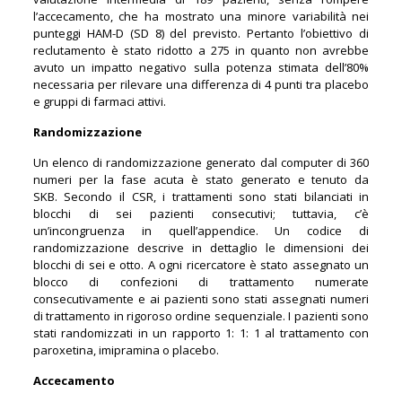
l’accecamento, che ha mostrato una minore variabilità nei
punteggi HAM-D (SD 8) del previsto. Pertanto l’obiettivo di
reclutamento è stato ridotto a 275 in quanto non avrebbe
avuto un impatto negativo sulla potenza stimata dell’80%
necessaria per rilevare una differenza di 4 punti tra placebo
e gruppi di farmaci attivi.
Randomizzazione
Un elenco di randomizzazione generato dal computer di 360
numeri per la fase acuta è stato generato e tenuto da
SKB. Secondo il CSR, i trattamenti sono stati bilanciati in
blocchi di sei pazienti consecutivi; tuttavia, c’è
un’incongruenza in quell’appendice. Un codice di
randomizzazione descrive in dettaglio le dimensioni dei
blocchi di sei e otto. A ogni ricercatore è stato assegnato un
blocco di confezioni di trattamento numerate
consecutivamente e ai pazienti sono stati assegnati numeri
di trattamento in rigoroso ordine sequenziale. I pazienti sono
stati randomizzati in un rapporto 1: 1: 1 al trattamento con
paroxetina, imipramina o placebo.
Accecamento