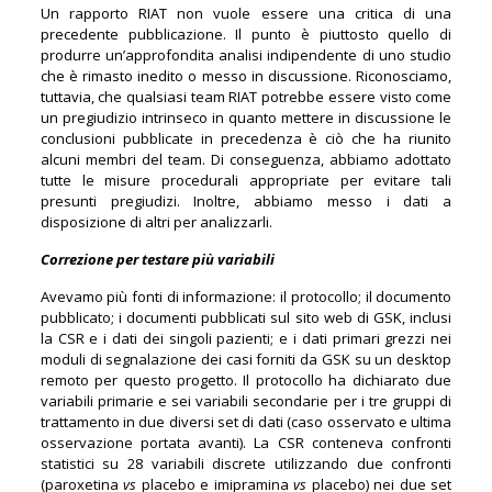
Un rapporto RIAT non vuole essere una critica di una
precedente pubblicazione. Il punto è piuttosto quello di
produrre un’approfondita analisi indipendente di uno studio
che è rimasto inedito o messo in discussione. Riconosciamo,
tuttavia, che qualsiasi team RIAT potrebbe essere visto come
un pregiudizio intrinseco in quanto mettere in discussione le
conclusioni pubblicate in precedenza è ciò che ha riunito
alcuni membri del team. Di conseguenza, abbiamo adottato
tutte le misure procedurali appropriate per evitare tali
presunti pregiudizi. Inoltre, abbiamo messo i dati a
disposizione di altri per analizzarli.
Correzione per testare più variabili
Avevamo più fonti di informazione: il protocollo; il documento
pubblicato; i documenti pubblicati sul sito web di GSK, inclusi
la CSR e i dati dei singoli pazienti; e i dati primari grezzi nei
moduli di segnalazione dei casi forniti da GSK su un desktop
remoto per questo progetto. Il protocollo ha dichiarato due
variabili primarie e sei variabili secondarie per i tre gruppi di
trattamento in due diversi set di dati (caso osservato e ultima
osservazione portata avanti). La CSR conteneva confronti
statistici su 28 variabili discrete utilizzando due confronti
(paroxetina
vs
placebo e imipramina
vs
placebo) nei due set