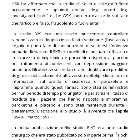
GSK ha affermato che lo studio di Keller e colleghi “riflette
accuratamente le opinioni oneste degli autori degli
investigatori clinici” e che GSK “non era d’accordo sul fatto
6
che l’articolo è falso, fraudolento o fuorviante”.
Lo studio 329 era uno studio multicentrico controllato
randomizzato in doppio cieco di otto settimane (fase acuta),
seguito da una fase di continuazione di sei mesi. L’obiettivo
primario dichiarato di SKB era quello di esaminare l’efficacia e
la sicurezza di imipramina e paroxetina rispetto al placebo
nel trattamento di adolescenti con depressione maggiore
unipolare. Gli obiettivi secondari erano identificare i predittori
degli esiti del trattamento attraverso i sottotipi clinici; fornire
informazioni sul profilo di sicurezza di paroxetina e
imipramina quando questi farmaci sono stati somministrati
per “un periodo di tempo prolungato”; e per stimare il tasso di
ricaduta tra i pazienti che hanno risposto a imipramina,
paroxetina e placebo e sono stati mantenuti durante il
trattamento. L’iscrizione allo studio è avvenuta tra l’aprile
1994 e il marzo 1997.
La prima pubblicazione dello studio RIAT era uno studio
7
chirurgico che era stato pubblicato solo in parte prima.
Pochi