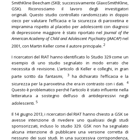
SmithKline Beecham (SKB; successivamente GlaxoSmithKline,
GSK). Riconosciamo il lavoro degli investigatori
originali. Questo studio controllato randomizzato in doppio
cieco per valutare l’efficacia e la sicurezza di paroxetina e
imipramina rispetto al placebo per adolescenti con diagnosi
di depressione maggiore è stato riportato nel
Journal of the
American Academy of Child and Adolescent Psychiatry (JAACAP)
nel
2
2001, con Martin Keller come il autore principale.
I ricercatori del RIAT hanno identificato lo Studio 329 come un
esempio di uno studio segnalato in modo errato che
necessita di revisione. L’articolo di Keller e colleghi, in gran
3
parte scritto da fantasmi,
ha dichiarato l’efficacia e la
4
sicurezza per la paroxetina che era in contrasto con i dati.
Questo è problematico perché l’articolo è stato influente nella
letteratura a sostegno dell’uso di antidepressivi negli
5
adolescenti.
Il 14 giugno 2013, i ricercatori del RIAT hanno chiesto a GSK se
avesse intenzione di rivedere uno qualsiasi degli studi
sponsorizzati, incluso lo studio 329. GSK non ha segnalato
alcuna intenzione di pubblicare una versione corretta di
nessuno dei suoi studi. In una successiva corrispondenza,