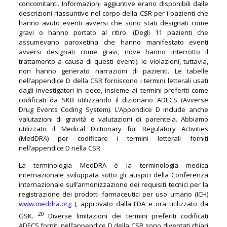
concomitanti. Informazioni aggiuntive erano disponibili dalle
descrizioni riassuntive nel corpo della CSR per i pazienti che
hanno avuto eventi avversi che sono stati designati come
gravi o hanno portato al ritiro. (Degli 11 pazienti che
assumevano paroxetina che hanno manifestato eventi
avversi designati come gravi, nove hanno interrotto il
trattamento a causa di questi eventi). le violazioni, tuttavia,
non hanno generato narrazioni di pazienti. Le tabelle
nell’appendice D della CSR forniscono i termini letterali usati
dagli investigatori in cieco, insieme ai termini preferiti come
codificati da SKB utilizzando il dizionario ADECS (Avverse
Drug Events Coding System). L’Appendice D include anche
valutazioni di gravità e valutazioni di parentela. Abbiamo
utilizzato il Medical Dictionary for Regulatory Activities
(MedDRA) per codificare i termini letterali forniti
nell’appendice D nella CSR.
La terminologia MedDRA è la terminologia medica
internazionale sviluppata sotto gli auspici della Conferenza
internazionale sull’armonizzazione dei requisiti tecnici per la
registrazione dei prodotti farmaceutici per uso umano (ICH)
www.meddra.org
), approvato dalla FDA e ora utilizzato da
20
GSK.
Diverse limitazioni dei termini preferiti codificati
ADECS forniti nell’appendice D della CSR sono diventati chiari