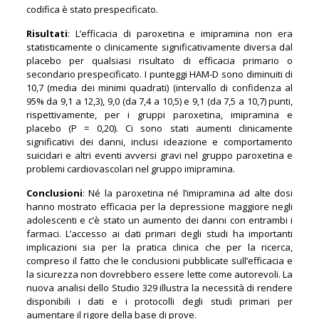
codifica è stato prespecificato.
Risultati
: L’efficacia di paroxetina e imipramina non era
statisticamente o clinicamente significativamente diversa dal
placebo per qualsiasi risultato di efficacia primario o
secondario prespecificato. I punteggi HAM-D sono diminuiti di
10,7 (media dei minimi quadrati) (intervallo di confidenza al
95% da 9,1 a 12,3), 9,0 (da 7,4 a 10,5) e 9,1 (da 7,5 a 10,7) punti,
rispettivamente, per i gruppi paroxetina, imipramina e
placebo (P = 0,20). Ci sono stati aumenti clinicamente
significativi dei danni, inclusi ideazione e comportamento
suicidari e altri eventi avversi gravi nel gruppo paroxetina e
problemi cardiovascolari nel gruppo imipramina.
Conclusioni
: Né la paroxetina né l’imipramina ad alte dosi
hanno mostrato efficacia per la depressione maggiore negli
adolescenti e c’è stato un aumento dei danni con entrambi i
farmaci. L’accesso ai dati primari degli studi ha importanti
implicazioni sia per la pratica clinica che per la ricerca,
compreso il fatto che le conclusioni pubblicate sull’efficacia e
la sicurezza non dovrebbero essere lette come autorevoli. La
nuova analisi dello Studio 329 illustra la necessità di rendere
disponibili i dati e i protocolli degli studi primari per
aumentare il rigore della base di prove.