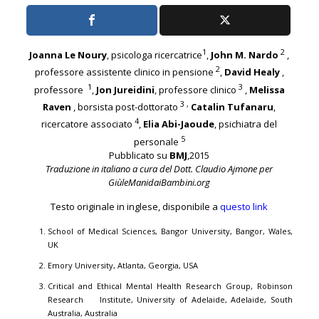
1
2
Joanna Le Noury
, psicologa ricercatrice
,
John M. Nardo
,
2
professore assistente clinico in pensione
,
David Healy
,
1
3
professore
,
Jon Jureidini
, professore clinico
,
Melissa
3 ,
Raven
, borsista post-dottorato
Catalin Tufanaru
,
4
ricercatore associato
,
Elia Abi-Jaoude
, psichiatra del
5
personale
Pubblicato su
BMJ
,2015
Traduzione in italiano a cura del Dott. Claudio Ajmone per
GiùleManidaiBambini.org
Testo originale in inglese, disponibile a
questo link
School of Medical Sciences, Bangor University, Bangor, Wales,
UK
Emory University, Atlanta, Georgia, USA
Critical and Ethical Mental Health Research Group, Robinson
Research Institute, University of Adelaide, Adelaide, South
Australia, Australia