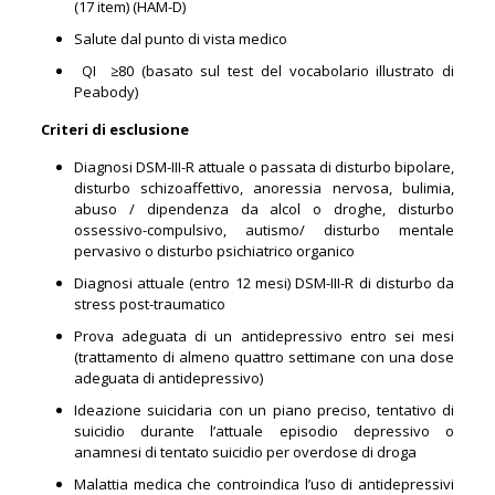
(17 item) (HAM-D)
Salute dal punto di vista medico
QI ≥80 (basato sul test del vocabolario illustrato di
Peabody)
Criteri di esclusione
Diagnosi DSM-III-R attuale o passata di disturbo bipolare,
disturbo schizoaffettivo, anoressia nervosa, bulimia,
abuso / dipendenza da alcol o droghe, disturbo
ossessivo-compulsivo, autismo/ disturbo mentale
pervasivo o disturbo psichiatrico organico
Diagnosi attuale (entro 12 mesi) DSM-III-R di disturbo da
stress post-traumatico
Prova adeguata di un antidepressivo entro sei mesi
(trattamento di almeno quattro settimane con una dose
adeguata di antidepressivo)
Ideazione suicidaria con un piano preciso, tentativo di
suicidio durante l’attuale episodio depressivo o
anamnesi di tentato suicidio per overdose di droga
Malattia medica che controindica l’uso di antidepressivi