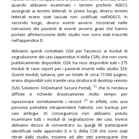
quando abbiamo esaminato i termini preferiti ADECS
assegnati ai termini letterali. In primo luogo, diversi termini
letterali erano stati lasciati non codificati nell’ADECS. In
secondo luogo, diversi eventi avversi riscontrati nelle
narrazioni dei pazienti di eventi avversi gravi che hanno
portato all’interruzione dello studio non sono stati trascritti
nell’appendice D.
Abbiamo quindi contattato GSK per l’accesso ai moduli di
segnalazione dei casi (appendice H della CSR), che non sono
pubblicamente disponibili. GSK ha reso disponibili tutti i 275
moduli di case report per i pazienti inseriti nello studio 329.
Questi moduli, tuttavia, per un totale di circa 77.000 pagine,
erano disponibili solo tramite una struttura di desktop remoto
11
(SAS Solutions OnDemand Secure Portal),
che lo rendeva
difficile e richiede drasticamente molto tempo per
21
ispezionare correttamente i record.
In effetti, solo una
persona potrebbe intraprendere l’attività, con backup per
casi ambigui. Di conseguenza non abbiamo potuto
esaminare tutti i moduli di segnalazione dei casi. Invece
abbiamo deciso di concentrarci su quegli 85 partecipanti
identificati nelle appendici D e G della CSR che sono stati
ritirati dallo studio, insieme ad altri otto partecipanti che