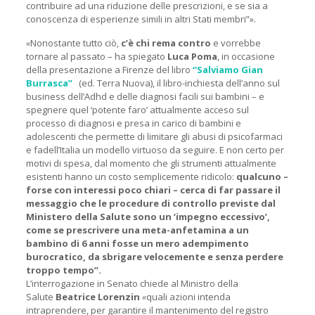
contribuire ad una riduzione delle prescrizioni, e se sia a
conoscenza di esperienze simili in altri Stati membri”».
«
Nonostante tutto ciò,
c’è chi rema contro
e vorrebbe
tornare al passato
– ha spiegato
Luca Poma
, in occasione
della presentazione a Firenze del libro
“Salviamo Gian
Burrasca”
(ed. Terra Nuova), il libro-inchiesta dell’anno sul
business dell’Adhd e delle diagnosi facili sui bambini – e
spegnere quel ‘potente faro’ attualmente acceso sul
processo di diagnosi e presa in carico di bambini e
adolescenti che permette di limitare gli abusi di psicofarmaci
e fadell’Italia un modello virtuoso da seguire. E non certo per
motivi di spesa, dal momento che gli strumenti attualmente
esistenti hanno un costo semplicemente ridicolo:
qualcuno –
forse con interessi poco chiari – cerca di far passare il
messaggio che le procedure di controllo previste dal
Ministero della Salute sono un ‘impegno eccessivo’,
come se prescrivere una meta-anfetamina a un
bambino di 6 anni fosse un mero adempimento
burocratico, da sbrigare velocemente e senza perdere
troppo tempo”.
L’interrogazione in Senato chiede al Ministro della
Salute
Beatrice Lorenzin
«
quali azioni intenda
intraprendere, per garantire il mantenimento del registro