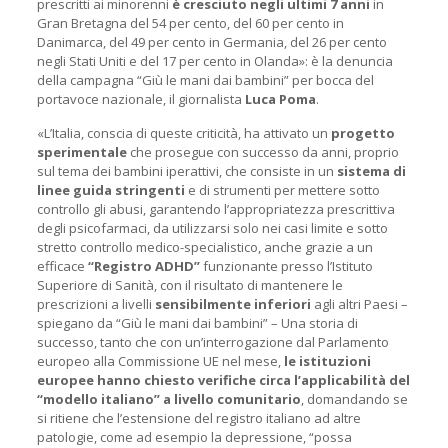
prescritti ai minorenni
è cresciuto negli ultimi 7 anni
in
Gran Bretagna del 54 per cento, del 60 per cento in
Danimarca, del 49 per cento in Germania, del 26 per cento
negli Stati Uniti e del 17 per cento in Olanda»: è la denuncia
della campagna “Giù le mani dai bambini” per bocca del
portavoce nazionale, il giornalista
Luca Poma
.
«L’Italia, conscia di queste criticità, ha attivato un
progetto
sperimentale
che prosegue con successo da anni, proprio
sul tema dei bambini iperattivi, che consiste in un
sistema di
linee guida stringenti
e di strumenti per mettere sotto
controllo gli abusi, garantendo l’appropriatezza prescrittiva
degli psicofarmaci, da utilizzarsi solo nei casi limite e sotto
stretto controllo medico-specialistico, anche grazie a un
efficace
“Registro ADHD”
funzionante presso l’Istituto
Superiore di Sanità, con il risultato di mantenere le
prescrizioni a livelli
sensibilmente inferiori
agli altri Paesi –
spiegano da “Giù le mani dai bambini” – Una storia di
successo, tanto che con un’interrogazione dal Parlamento
europeo alla Commissione UE nel mese,
le istituzioni
europee hanno chiesto verifiche circa l’applicabilità del
“modello italiano” a livello comunitario
, domandando se
si ritiene che l’estensione del registro italiano ad altre
patologie, come ad esempio la depressione, “possa