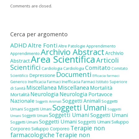
Comments are closed.
Cerca per argomento
ADHD
Altre Fonti
Altre Patologie
Apprendimento
Archivio Abstract
Archivio
Apprendimento
Area Scientifica
Articoli
Abstract
Scientifici
Comitato
Cardiologia
Cardiologia
Comitato
Documenti
Depressione
Scientifico
Efficacia farmaci
Inefficacia Farmaci
Generico
Inefficacia Farmaci
Istituto Superiore
Miscellanea
Miscellanea
Mortalità
di Sanità
Neurologia
Neurologia
Portavoce
Mortalità
Nazionale
Soggetti Animali
Soggetti
Soggetti Animali
Soggetti Umani
Umani
Soggetti Umani
Soggetti
Soggetti Umani
Soggetti Umani
Soggetti Umani
Umani
Soggetti Umani
Soggetti Umani
Sviluppo
Soggetti Umani
Terapie non
Corporeo
Sviluppo Corporeo
farmacologiche
Terapie non