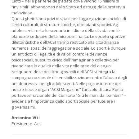
Ciotti – nelle periferie degradate dove vivono 15 milioni di
“invisibili” abbandonati dallo Stato ed ostaggi della protervia
malavitosa.
Questi ghetti sono privi di spazi per l’aggregazione sociale, di
centri culturali, di strutture ludiche, di impianti sportivi. Agli
adolescenti resta lo scenario insidioso della strada con le
blandizie seduttive della microcriminalità. Le società sportive
dilettantistiche dell’ACSI hanno restituito alla cittadinanza
numerosi spazi dell’aggregazione sociale. Lo sport è dunque
un antidoto di legalità e di valori contro le devianze
psicosociali, sussulto civico dell’immaginario collettivo per
rivendicare la qualità della vita nelle aree del disagio.
Nel quadro delle politiche giovanili dell’ACSI si integra la
campagna nazionale di sensibilizzazione contro l’abuso degli
antidepressivi per gli adolescenti. Nelle pagine interne del
nostro house organ “ACSI Magazine” l’articolo di Luca Poma –
portavoce nazionale del Comitato “Giù le mani dai bambini” –
evidenzia l’importanza dello sport sociale per tutelare i
giovanissimi.
Antonino Viti
Presidente Acsi