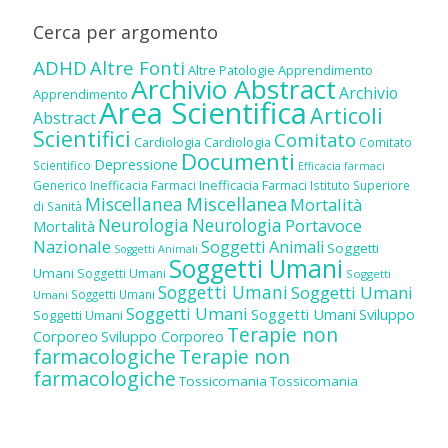
Cerca per argomento
ADHD
Altre Fonti
Altre Patologie
Apprendimento
Archivio Abstract
Archivio
Apprendimento
Area Scientifica
Articoli
Abstract
Scientifici
Comitato
Cardiologia
Cardiologia
Comitato
Documenti
Depressione
Scientifico
Efficacia farmaci
Inefficacia Farmaci
Generico
Inefficacia Farmaci
Istituto Superiore
Miscellanea
Miscellanea
Mortalità
di Sanità
Neurologia
Neurologia
Portavoce
Mortalità
Nazionale
Soggetti Animali
Soggetti
Soggetti Animali
Soggetti Umani
Umani
Soggetti Umani
Soggetti
Soggetti Umani
Soggetti Umani
Soggetti Umani
Umani
Soggetti Umani
Soggetti Umani
Sviluppo
Soggetti Umani
Terapie non
Corporeo
Sviluppo Corporeo
farmacologiche
Terapie non
farmacologiche
Tossicomania
Tossicomania