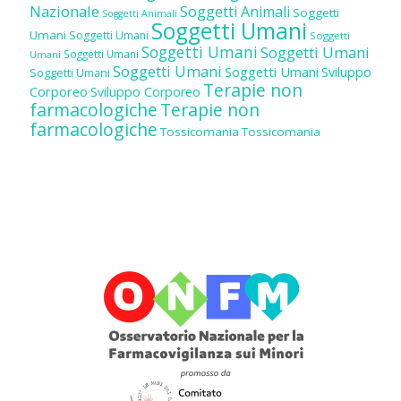
Nazionale
Soggetti Animali
Soggetti
Soggetti Animali
Soggetti Umani
Umani
Soggetti Umani
Soggetti
Soggetti Umani
Soggetti Umani
Soggetti Umani
Umani
Soggetti Umani
Soggetti Umani
Sviluppo
Soggetti Umani
Terapie non
Corporeo
Sviluppo Corporeo
farmacologiche
Terapie non
farmacologiche
Tossicomania
Tossicomania