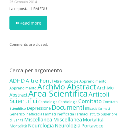
25 Gennaio 2014
La risposta di RAI EDU
Read more
Comments are closed.
Cerca per argomento
ADHD
Altre Fonti
Altre Patologie
Apprendimento
Archivio Abstract
Archivio
Apprendimento
Area Scientifica
Articoli
Abstract
Scientifici
Comitato
Cardiologia
Cardiologia
Comitato
Documenti
Depressione
Scientifico
Efficacia farmaci
Inefficacia Farmaci
Generico
Inefficacia Farmaci
Istituto Superiore
Miscellanea
Miscellanea
Mortalità
di Sanità
Neurologia
Neurologia
Portavoce
Mortalità