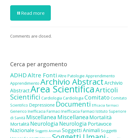
Read more
Comments are closed.
Cerca per argomento
ADHD
Altre Fonti
Altre Patologie
Apprendimento
Archivio Abstract
Archivio
Apprendimento
Area Scientifica
Articoli
Abstract
Scientifici
Comitato
Cardiologia
Cardiologia
Comitato
Documenti
Depressione
Scientifico
Efficacia farmaci
Inefficacia Farmaci
Generico
Inefficacia Farmaci
Istituto Superiore
Miscellanea
Miscellanea
Mortalità
di Sanità
Neurologia
Neurologia
Portavoce
Mortalità
Nazionale
Soggetti Animali
Soggetti
Soggetti Animali
Soggetti Umani