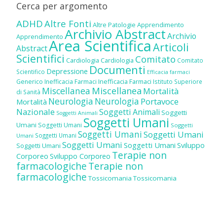
Cerca per argomento
ADHD
Altre Fonti
Altre Patologie
Apprendimento
Archivio Abstract
Archivio
Apprendimento
Area Scientifica
Articoli
Abstract
Scientifici
Comitato
Cardiologia
Cardiologia
Comitato
Documenti
Depressione
Scientifico
Efficacia farmaci
Inefficacia Farmaci
Generico
Inefficacia Farmaci
Istituto Superiore
Miscellanea
Miscellanea
Mortalità
di Sanità
Neurologia
Neurologia
Portavoce
Mortalità
Nazionale
Soggetti Animali
Soggetti
Soggetti Animali
Soggetti Umani
Umani
Soggetti Umani
Soggetti
Soggetti Umani
Soggetti Umani
Soggetti Umani
Umani
Soggetti Umani
Soggetti Umani
Sviluppo
Soggetti Umani
Terapie non
Corporeo
Sviluppo Corporeo
farmacologiche
Terapie non
farmacologiche
Tossicomania
Tossicomania