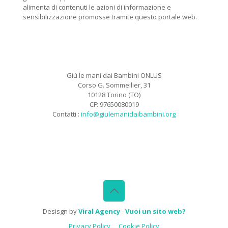
alimenta di contenuti le azioni di informazione e
sensibilizzazione promosse tramite questo portale web.
Giù le mani dai Bambini ONLUS
Corso G. Sommeilier, 31
10128 Torino (TO)
CF: 97650080019
Contatti :
info@giulemanidaibambini.org
Facebook
Vimeo
Desisgn by
Viral Agency
-
Vuoi un sito web?
Privacy Policy
Cookie Policy