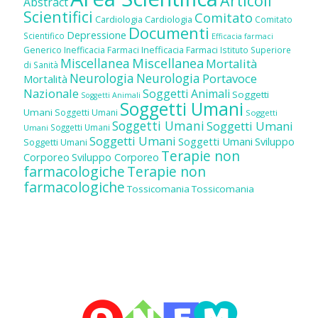
Articoli
Abstract
Scientifici
Comitato
Cardiologia
Cardiologia
Comitato
Documenti
Depressione
Scientifico
Efficacia farmaci
Inefficacia Farmaci
Generico
Inefficacia Farmaci
Istituto Superiore
Miscellanea
Miscellanea
Mortalità
di Sanità
Neurologia
Neurologia
Portavoce
Mortalità
Nazionale
Soggetti Animali
Soggetti
Soggetti Animali
Soggetti Umani
Umani
Soggetti Umani
Soggetti
Soggetti Umani
Soggetti Umani
Soggetti Umani
Umani
Soggetti Umani
Soggetti Umani
Sviluppo
Soggetti Umani
Terapie non
Corporeo
Sviluppo Corporeo
farmacologiche
Terapie non
farmacologiche
Tossicomania
Tossicomania