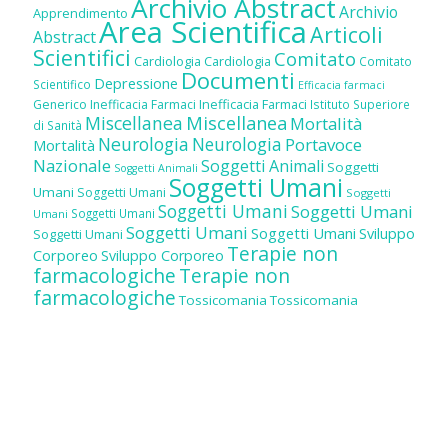
Archivio Abstract
Archivio
Apprendimento
Area Scientifica
Articoli
Abstract
Scientifici
Comitato
Cardiologia
Cardiologia
Comitato
Documenti
Depressione
Scientifico
Efficacia farmaci
Inefficacia Farmaci
Generico
Inefficacia Farmaci
Istituto Superiore
Miscellanea
Miscellanea
Mortalità
di Sanità
Neurologia
Neurologia
Portavoce
Mortalità
Nazionale
Soggetti Animali
Soggetti
Soggetti Animali
Soggetti Umani
Umani
Soggetti Umani
Soggetti
Soggetti Umani
Soggetti Umani
Soggetti Umani
Umani
Soggetti Umani
Soggetti Umani
Sviluppo
Soggetti Umani
Terapie non
Corporeo
Sviluppo Corporeo
farmacologiche
Terapie non
farmacologiche
Tossicomania
Tossicomania