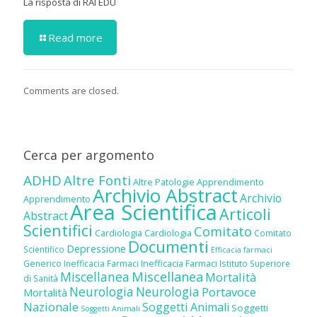
La risposta di RAI EDU
Read more
Comments are closed.
Cerca per argomento
ADHD
Altre Fonti
Altre Patologie
Apprendimento
Archivio Abstract
Archivio
Apprendimento
Area Scientifica
Articoli
Abstract
Scientifici
Comitato
Cardiologia
Cardiologia
Comitato
Documenti
Depressione
Scientifico
Efficacia farmaci
Inefficacia Farmaci
Generico
Inefficacia Farmaci
Istituto Superiore
Miscellanea
Miscellanea
Mortalità
di Sanità
Neurologia
Neurologia
Portavoce
Mortalità
Nazionale
Soggetti Animali
Soggetti
Soggetti Animali