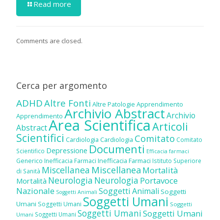
Read more
Comments are closed.
Cerca per argomento
ADHD
Altre Fonti
Altre Patologie
Apprendimento
Archivio Abstract
Archivio
Apprendimento
Area Scientifica
Articoli
Abstract
Scientifici
Comitato
Cardiologia
Cardiologia
Comitato
Documenti
Depressione
Scientifico
Efficacia farmaci
Inefficacia Farmaci
Generico
Inefficacia Farmaci
Istituto Superiore
Miscellanea
Miscellanea
Mortalità
di Sanità
Neurologia
Neurologia
Portavoce
Mortalità
Nazionale
Soggetti Animali
Soggetti
Soggetti Animali
Soggetti Umani
Umani
Soggetti Umani
Soggetti
Soggetti Umani
Soggetti Umani
Soggetti Umani
Umani